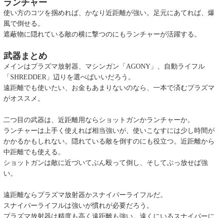
ランチャー
使い方のコツを掴めれば、かなり近距離が強い。足元にあてれば、爆
風で倒せる。
遮蔽物に隠れている敵の横に撃つのにもランチャーが活躍する。
武器まとめ
メインはプラズマ放射器、マシンガン「AGONY」、自動ライフル
「SHREDDER」辺りを選べばいいだろう。
遠距離でも使いたい、お金もあまりないのなら、一本で済むプラズマ
がオススメ。
二つ目の武器は、近距離用ならショットガンかランチャーか。
ランチャーは上手く使えれば相当強いが、使いこなすには少し時間が
かかるかもしれない。隠れている敵を倒すのにも役立つ。近距離から
中距離でも使える。
ショットガンは敵に近づいてぶん殴って倒し、そしてぶっ放せば強
い。
遠距離ならプラズマ放射器かスナイパーライフルだ。
スナイパーライフルは強いが慣れが必要だろう。
プラズマ放射器は精度も高く遠距離も強い。遠くにいるスナイパーに