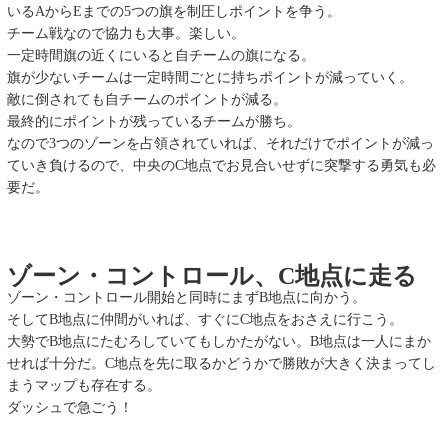
いるAからEまでの5つの旗を制圧しポイントを争う。
チーム戦なので協力も大事。楽しい。
一定時間旗の近くにいると自チームの旗になる。
旗が少ないチームは一定時間ごとに持ちポイントが減っていく。
敵に倒されても自チームのポイントが減る。
最終的にポイントが残っているチームが勝ち。
なので3つのゾーンを占領されていれば、それだけでポイントが減っ
ていき負けるので、中央のC地点でお見合いせずに突撃する勇気も必
要だ。
ゾーン・コントロール、C地点に走る
ゾーン・コントロール開始と同時にまずB地点に向かう。
そしてB地点に仲間がいれば、すぐにC地点をおさえに行こう。
大勢でB地点にたむろしていてもしかたがない。B地点は一人にまか
せれば十分だ。C地点を先に取るかどうかで勝敗が大きく決まってし
まうマップも存在する。
ダッシュで急ごう！