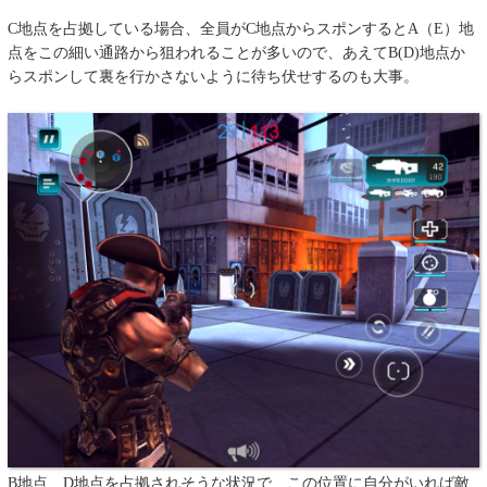
C地点を占拠している場合、全員がC地点からスポンするとA（E）地
点をこの細い通路から狙われることが多いので、あえてB(D)地点か
らスポンして裏を行かさないように待ち伏せするのも大事。
B地点、D地点を占拠されそうな状況で、この位置に自分がいれば敵