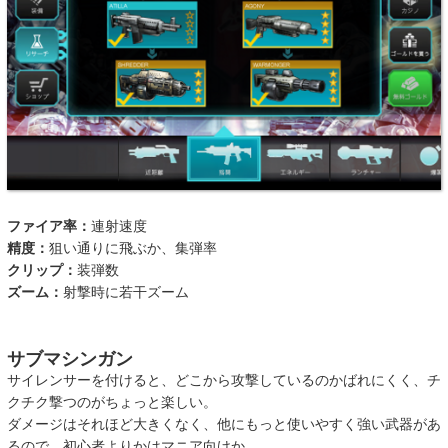
ファイア率：
連射速度
精度：
狙い通りに飛ぶか、集弾率
クリップ：
装弾数
ズーム：
射撃時に若干ズーム
サブマシンガン
サイレンサーを付けると、どこから攻撃しているのかばれにくく、チ
クチク撃つのがちょっと楽しい。
ダメージはそれほど大きくなく、他にもっと使いやすく強い武器があ
るので、初心者よりかはマニア向けか。