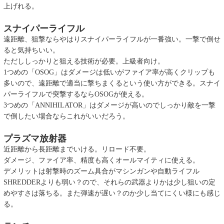
上げれる。
スナイパーライフル
遠距離、狙撃ならやはりスナイパーライフルが一番強い。一撃で倒せ
ると気持ちいい。
ただししっかりと狙える技術が必要。上級者向け。
1つめの「OSOG」はダメージは低いがファイア率が高くクリップも
多いので、遠距離で適当に撃ちまくるという使い方ができる。スナイ
パーライフルで突撃するならOSOGが使える。
3つめの「ANNIHILATOR」はダメージが高いのでしっかり敵を一撃
で倒したい場合ならこれがいいだろう。
プラズマ放射器
近距離から長距離までいける。リロード不要。
ダメージ、ファイア率、精度も高くオールマイティに使える。
デメリットは射撃時のズーム具合がマシンガンや自動ライフル
SHREDDERよりも弱い？ので、それらの武器よりかは少し狙いの定
めやすさは落ちる。また弾速が遅い？のか少し当てにくい様にも感じ
る。