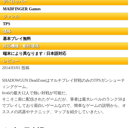
デベロッパー
MADFINGER Games
ジャンル
TPS
価格
基本プレイ無料
対応機種・動作環境
端末により異なります / 日本語対応
レビュー
2014/03/01 投稿
SHADOWGUN:DeadZoneはマルチプレイ対戦のみのTPSガンシューテ
ィングゲーム。
6vs6の最大12人で熱い対戦が可能だ。
そこそこ前に配信されたゲームだが、筆者は最大レベルのランク50ま
でプレイしており面白いゲームなので、簡単なゲームの説明から、オ
ススメの武器やテクニック、マップを紹介していきたい。