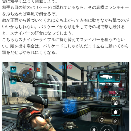
合は素早く立って回避しよう。
相手も目の前のバリケードに隠れているなら、その真横にランチャー
をぶち込めば爆風で倒せるぞ。
敵が正面から近づいてくれば立ち上がって左右に動きながら撃つのが
いいかもしれない。バリケードから頭を出してその場で撃ち続ける
と、スナイパーの餌食になってしまう。
こちらもスナイパーライフルに持ち替えてスナイパーを狙うのもい
い。頭を出す場合は、バリケードにしゃがんだまま左右に動いてから
頭をだせばやられにくくなる。