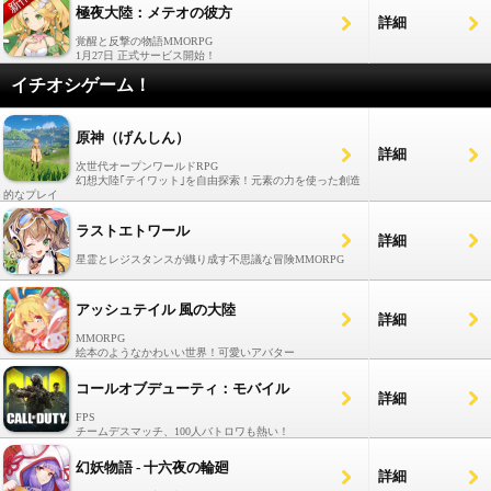
極夜大陸：メテオの彼方
詳細
覚醒と反撃の物語MMORPG
1月27日 正式サービス開始！
イチオシゲーム！
原神（げんしん）
詳細
次世代オープンワールドRPG
幻想大陸｢テイワット｣を自由探索！元素の力を使った創造
的なプレイ
ラストエトワール
詳細
星霊とレジスタンスが織り成す不思議な冒険MMORPG
アッシュテイル 風の大陸
詳細
MMORPG
絵本のようなかわいい世界！可愛いアバター
コールオブデューティ：モバイル
詳細
FPS
チームデスマッチ、100人バトロワも熱い！
幻妖物語 - 十六夜の輪廻
詳細