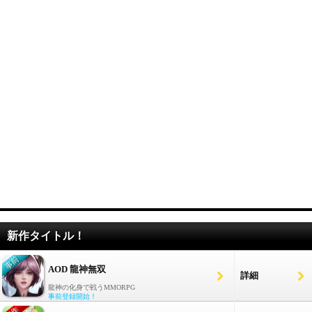
新作タイトル！
AOD 龍神無双
詳細
龍神の化身で戦うMMORPG
事前登録開始！