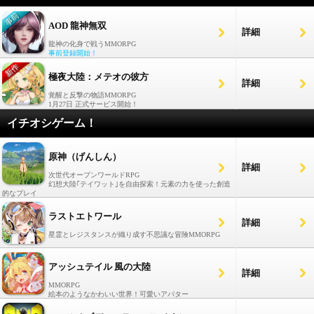
AOD 龍神無双
詳細
龍神の化身で戦うMMORPG
事前登録開始！
極夜大陸：メテオの彼方
詳細
覚醒と反撃の物語MMORPG
1月27日 正式サービス開始！
イチオシゲーム！
原神（げんしん）
詳細
次世代オープンワールドRPG
幻想大陸｢テイワット｣を自由探索！元素の力を使った創造
的なプレイ
ラストエトワール
詳細
星霊とレジスタンスが織り成す不思議な冒険MMORPG
アッシュテイル 風の大陸
詳細
MMORPG
絵本のようなかわいい世界！可愛いアバター