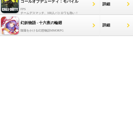
コールオブデューティ：モバイル
詳細
FPS
チームデスマッチ、100人バトロワも熱い！
幻妖物語 - 十六夜の輪廻
詳細
陰陽をかける幻想物語MMORPG