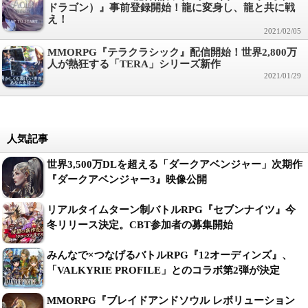
ドラゴン）』事前登録開始！龍に変身し、龍と共に戦
え！
2021/02/05
MMORPG『テラクラシック』配信開始！世界2,800万
人が熱狂する「TERA」シリーズ新作
2021/01/29
人気記事
世界3,500万DLを超える「ダークアベンジャー」次期作
『ダークアベンジャー3』映像公開
リアルタイムターン制バトルRPG『セブンナイツ』今
冬リリース決定。CBT参加者の募集開始
みんなで×つなげるバトルRPG『12オーディンズ』、
「VALKYRIE PROFILE」とのコラボ第2弾が決定
MMORPG『ブレイドアンドソウル レボリューション