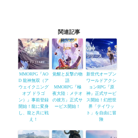
関連記事
MMORPG『AO
覚醒と反撃の物
新世代オープン
D 龍神無双（ア
語
ワールドアクシ
ウェイクニング
MMORPG『極
ョンRPG『原
オブ ドラゴ
夜大陸：メテオ
神』正式サービ
ン）』事前登録
の彼方』正式サ
ス開始！幻想世
開始！龍に変身
ービス開始！
界「テイワッ
し、龍と共に戦
ト」を自由に冒
え！
険