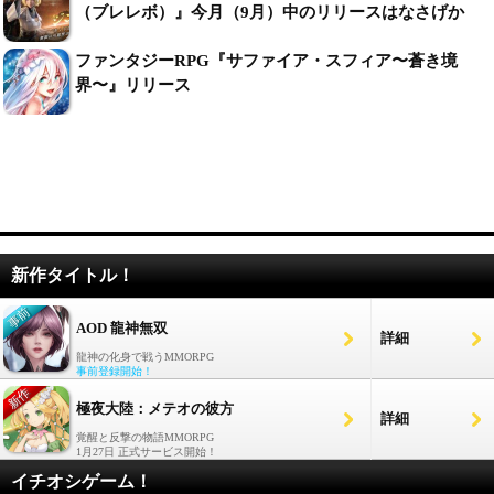
（ブレレボ）』今月（9月）中のリリースはなさげか
ファンタジーRPG『サファイア・スフィア〜蒼き境
界〜』リリース
新作タイトル！
AOD 龍神無双
詳細
龍神の化身で戦うMMORPG
事前登録開始！
極夜大陸：メテオの彼方
詳細
覚醒と反撃の物語MMORPG
1月27日 正式サービス開始！
イチオシゲーム！