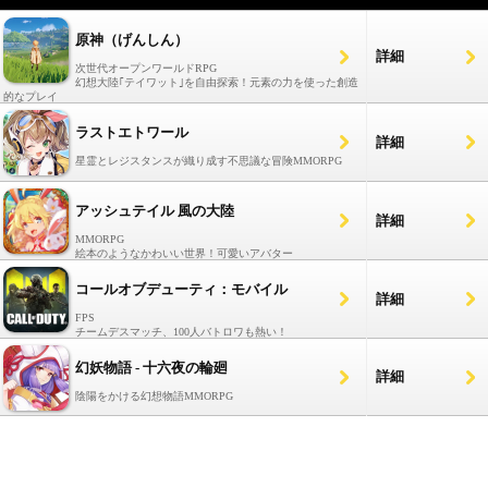
原神（げんしん）
詳細
次世代オープンワールドRPG
幻想大陸｢テイワット｣を自由探索！元素の力を使った創造
的なプレイ
ラストエトワール
詳細
星霊とレジスタンスが織り成す不思議な冒険MMORPG
アッシュテイル 風の大陸
詳細
MMORPG
絵本のようなかわいい世界！可愛いアバター
コールオブデューティ：モバイル
詳細
FPS
チームデスマッチ、100人バトロワも熱い！
幻妖物語 - 十六夜の輪廻
詳細
陰陽をかける幻想物語MMORPG