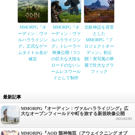
MMORPG『オ
MMORPG『オ
北欧神話を背景
ーディン：ヴァ
ーディン：ヴァ
とした
ルハラライジン
ルハラライジン
MMORPG『プ
グ』正式なゲー
グ』トレーラー
ロジェクトオー
ムタイトル名が
映像公開！5つ
ディン』初公
確定
の巨大な大陸を
開！実写風の華
ロードのないシ
麗で壮大なグラ
ームレスワール
フィック
ドとして制作
最新記事
MMORPG『オーディン：ヴァルハラライジング』広
大なオープンフィールドや町を旅する新規映像公開
2021/02/05
MMORPG『AOD 龍神無双（アウェイクニング オブ