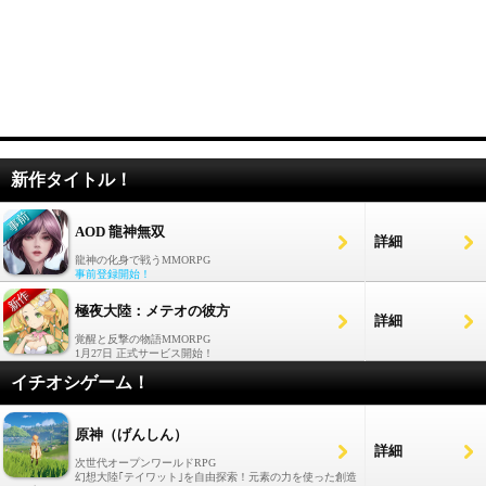
新作タイトル！
AOD 龍神無双
詳細
龍神の化身で戦うMMORPG
事前登録開始！
極夜大陸：メテオの彼方
詳細
覚醒と反撃の物語MMORPG
1月27日 正式サービス開始！
イチオシゲーム！
原神（げんしん）
詳細
次世代オープンワールドRPG
幻想大陸｢テイワット｣を自由探索！元素の力を使った創造