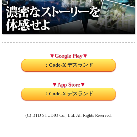
▼Google Play▼
：Code-X デスランド
▼App Store▼
：Code-X デスランド
(C) BTD STUDIO Co., Ltd. All Rights Reserved.