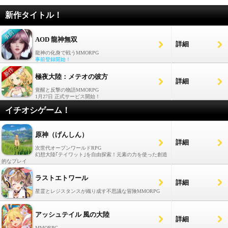
新作タイトル！
AOD 龍神無双
詳細
龍神の化身で戦うMMORPG
事前登録開始！
極夜大陸：メテオの彼方
詳細
覚醒と反撃の物語MMORPG
1月27日 正式サービス開始！
イチオシゲーム！
原神（げんしん）
詳細
次世代オープンワールドRPG
幻想大陸｢テイワット｣を自由探索！元素の力を使った創造
的なプレイ
ラストエトワール
詳細
星霊とレジスタンスが織り成す不思議な冒険MMORPG
アッシュテイル 風の大陸
詳細
MMORPG