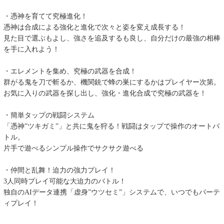
・憑神を育てて究極進化！
憑神は合成による強化と進化で次々と姿を変え成長する！
見た目で選ぶもよし、強さを追及するも良し、自分だけの最強の相棒
を手に入れよう！
・エレメントを集め、究極の武器を合成！
群がる鬼を刀で斬るか、機関銃で蜂の巣にするかはプレイヤー次第。
お気に入りの武器を探し出し、強化・進化合成で究極の武器を！
・簡単タップの戦闘システム
「憑神”ツキガミ”」と共に鬼を狩る！戦闘はタップで操作のオートバ
トル。
片手で遊べるシンプル操作でサクサク遊べる
・仲間と乱舞！迫力の強力プレイ！
3人同時プレイ可能な大迫力のバトル！
独自のAIデータ連携「虚身”ウツセミ”」システムで、いつでもパーテ
ィプレイ！