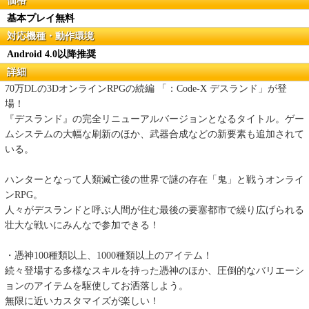
価格
基本プレイ無料
対応機種・動作環境
Android 4.0以降推奨
詳細
70万DLの3DオンラインRPGの続編 「：Code-X デスランド」が登
場！
『デスランド』の完全リニューアルバージョンとなるタイトル。ゲー
ムシステムの大幅な刷新のほか、武器合成などの新要素も追加されて
いる。
ハンターとなって人類滅亡後の世界で謎の存在「鬼」と戦うオンライ
ンRPG。
人々がデスランドと呼ぶ人間が住む最後の要塞都市で繰り広げられる
壮大な戦いにみんなで参加できる！
・憑神100種類以上、1000種類以上のアイテム！
続々登場する多様なスキルを持った憑神のほか、圧倒的なバリエーシ
ョンのアイテムを駆使してお洒落しよう。
無限に近いカスタマイズが楽しい！