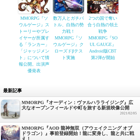
MMORPG『ソ
数万人とガチバ
2つの国で奪い
ウルゲージ』ス
トル、白熱の勢
合う白熱の領土
トーリーやプレ
力戦！
戦争
イヤーが所属す
MMORPG『ソ
MMORPG『SO
る「ランカー」
ウルゲージ』ク
UL GAUGE』
「ジャッジメン
ローズドβテス
Android版CBT
ト」について情
ト実施
第2弾が開始
報公開。出演声
優発表
最新記事
MMORPG『オーディン：ヴァルハラライジング』広
大なオープンフィールドや町を旅する新規映像公開
2021/02/05
MMORPG『AOD 龍神無双（アウェイクニング オブ
ドラゴン）』事前登録開始！龍に変身し、龍と共に戦
え！