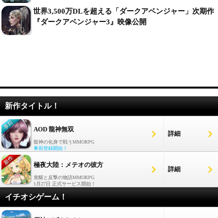
世界3,500万DLを超える「ダークアベンジャー」次期作
『ダークアベンジャー3』映像公開
新作タイトル！
AOD 龍神無双
詳細
龍神の化身で戦うMMORPG
事前登録開始！
極夜大陸：メテオの彼方
詳細
覚醒と反撃の物語MMORPG
1月27日 正式サービス開始！
イチオシゲーム！