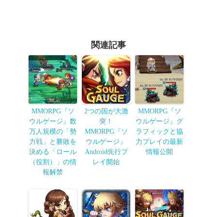
関連記事
MMORPG『ソ
2つの国が大激
MMORPG『ソ
ウルゲージ』数
突！
ウルゲージ』グ
万人規模の「勢
MMORPG『ソ
ラフィックと協
力戦」と勝敗を
ウルゲージ』
力プレイの最新
決める「ロール
Android先行プ
情報公開
（役割）」の情
レイ開始
報解禁