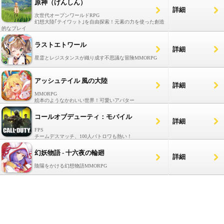
原神（げんしん）
詳細
次世代オープンワールドRPG
幻想大陸｢テイワット｣を自由探索！元素の力を使った創造
的なプレイ
ラストエトワール
詳細
星霊とレジスタンスが織り成す不思議な冒険MMORPG
アッシュテイル 風の大陸
詳細
MMORPG
絵本のようなかわいい世界！可愛いアバター
コールオブデューティ：モバイル
詳細
FPS
チームデスマッチ、100人バトロワも熱い！
幻妖物語 - 十六夜の輪廻
詳細
陰陽をかける幻想物語MMORPG