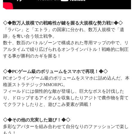
◇◆数万人規模での戦略性が鍵を握る大規模な勢力戦!!◆◇
「ラパン」と「エトラ」の国家に分かれ、数万人規模で「遺
跡」を奪い合う領土戦争。
数十、数百のバトルゾーンで構成された専用マップの中で、リ
アルタイムで繰り広げられ­るオンラインバトル！戦略的に制圧
する事が勝利のカギを握る！
◇◆PCゲーム級のボリュームをスマホで再現！◆◇
PCオンラインゲーム級のボリュームをスマホに詰め込んだ、本
格派ストラテジックMM­ORPG。
フィールドには個性的な敵が登場し、巨大なボスを討伐した
り、ドロップするアイテムを­収集したりアジトで農作物を育て
てクラフトしたりと、遊びこみ要素が満載！
◇◆その他の充実した遊び！◆◇
多彩なアバターを組み合わせて自分なりのファッションで楽し
もう！