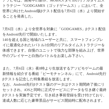
アソビモは、開発中の新作、MOBAスタイルのリアルタイムス
トラテジー『GODGAMES（ゴッドゲームス）』において、全
世界に向けたAndroid版βテスト配信を7月6日（水）より開始す
ることを発表した。
7月6日（水）より全世界を対象に「GODGAMES」βテスト配信
をAndroid先行で開始いたします。
140を超える国と地域のユーザーと共に、スマートフォンプレ
イに最適化された1バトル3分間のリアルタイムストラテジーを
体感できます。自慢のユニットで強力な部隊を組み上げ、世界
中のプレイヤーと白熱のバトルをお楽しみ下さい。
また、7月6日（水）夜8時より生放送するアソビモゲームの最
新情報を紹介する番組「ビーモチャンネル」にて、Android先行
βテストを記念した特集番組を放送します。
なお、Android先行βテスト版のデータはテスト期間終了後にリ
セットされ、iOSと同時に正式サービスにデータを引き継ぐ最終
βテストを実施予定です。引き続き事前登録を受け付けており、
達成人数に応じた豪華景品がサービス開始時に配布されます。