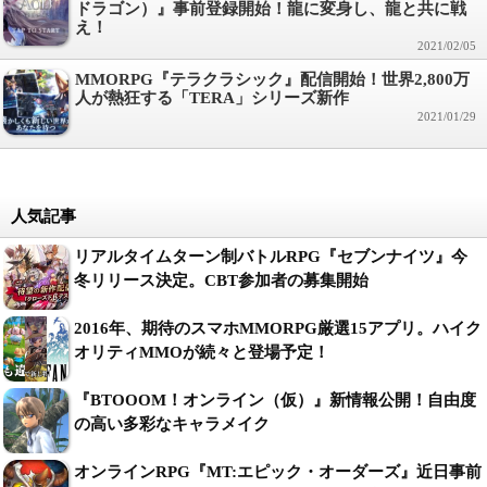
ドラゴン）』事前登録開始！龍に変身し、龍と共に戦
え！
2021/02/05
MMORPG『テラクラシック』配信開始！世界2,800万
人が熱狂する「TERA」シリーズ新作
2021/01/29
人気記事
リアルタイムターン制バトルRPG『セブンナイツ』今
冬リリース決定。CBT参加者の募集開始
2016年、期待のスマホMMORPG厳選15アプリ。ハイク
オリティMMOが続々と登場予定！
『BTOOOM！オンライン（仮）』新情報公開！自由度
の高い多彩なキャラメイク
オンラインRPG『MT:エピック・オーダーズ』近日事前