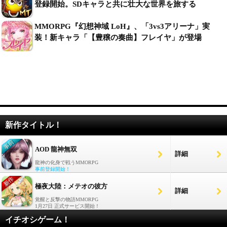
登録開始。SDキャラと共に壮大な世界を旅する
MMORPG『幻想神域 LoH』、「3vs3アリーナ」実
装！新キャラ「【豊穣の奏曲】フレイヤ」が登場
新作タイトル！
AOD 龍神無双
詳細
龍神の化身で戦うMMORPG
事前登録開始！
極夜大陸：メテオの彼方
詳細
覚醒と反撃の物語MMORPG
1月27日 正式サービス開始！
イチオシゲーム！