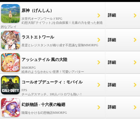
原神（げんしん）
詳細
次世代オープンワールドRPG
幻想大陸｢テイワット｣を自由探索！元素の力を使った創造
的なプレイ
ラストエトワール
詳細
星霊とレジスタンスが織り成す不思議な冒険MMORPG
アッシュテイル 風の大陸
詳細
MMORPG
絵本のようなかわいい世界！可愛いアバター
コールオブデューティ：モバイル
詳細
FPS
チームデスマッチ、100人バトロワも熱い！
幻妖物語 - 十六夜の輪廻
詳細
陰陽をかける幻想物語MMORPG