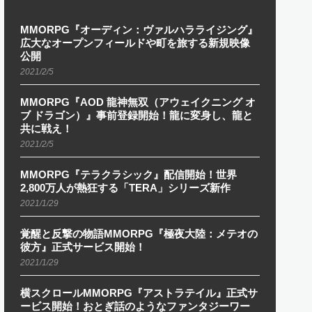
MMORPG『オーディン：ヴァルハラライジング』
広大なオープンフィールドや町を旅する新規映像
公開
2021/2/5
MMORPG『AOD 龍神無双（アウェイクニング オ
ブ ドラゴン）』事前登録開始！龍に変身し、龍と
共に戦え！
2021/2/5
MMORPG『テラクラシック』配信開始！世界
2,800万人が熱狂する「TERA」シリーズ新作
2021/1/29
覚醒と反撃の物語MMORPG『極夜大陸：メテオの
彼方』正式サービス開始！
2021/1/29
横スクロールMMORPG『アストラテイル』正式サ
ービス開始！おとぎ話のようなファンタジーワー