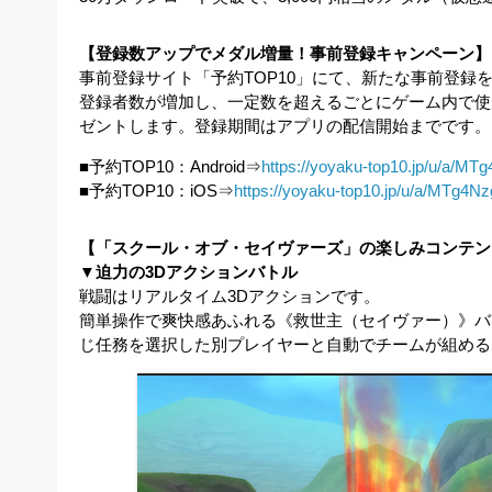
【登録数アップでメダル増量！事前登録キャンペーン】
事前登録サイト「予約TOP10」にて、新たな事前登録
登録者数が増加し、一定数を超えるごとにゲーム内で使
ゼントします。登録期間はアプリの配信開始までです。
■予約TOP10：Android⇒
https://yoyaku-top10.jp/u/a/M
■予約TOP10：iOS⇒
https://yoyaku-top10.jp/u/a/MTg4Nz
【「スクール・オブ・セイヴァーズ」の楽しみコンテン
▼迫力の3Dアクションバトル
戦闘はリアルタイム3Dアクションです。
簡単操作で爽快感あふれる《救世主（セイヴァー）》バ
じ任務を選択した別プレイヤーと自動でチームが組める