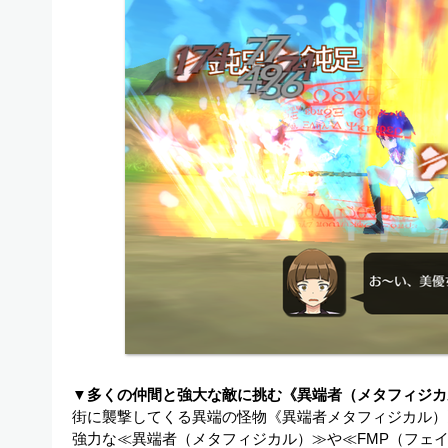
▼多くの仲間と強大な敵に挑む《異端者（メタフィジカ
街に襲撃してくる異端の怪物《異端者メタフィジカル）
強力な≪異端者（メタフィジカル）≫や≪FMP（フェ