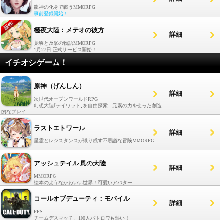
龍神の化身で戦うMMORPG
事前登録開始！
極夜大陸：メテオの彼方
詳細
覚醒と反撃の物語MMORPG
1月27日 正式サービス開始！
イチオシゲーム！
原神（げんしん）
詳細
次世代オープンワールドRPG
幻想大陸｢テイワット｣を自由探索！元素の力を使った創造
的なプレイ
ラストエトワール
詳細
星霊とレジスタンスが織り成す不思議な冒険MMORPG
アッシュテイル 風の大陸
詳細
MMORPG
絵本のようなかわいい世界！可愛いアバター
コールオブデューティ：モバイル
詳細
FPS
チームデスマッチ、100人バトロワも熱い！