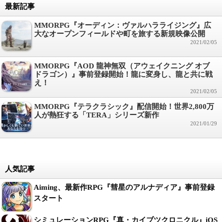
最新記事
MMORPG『オーディン：ヴァルハラライジング』広
大なオープンフィールドや町を旅する新規映像公開
2021/02/05
MMORPG『AOD 龍神無双（アウェイクニング オブ
ドラゴン）』事前登録開始！龍に変身し、龍と共に戦
え！
2021/02/05
MMORPG『テラクラシック』配信開始！世界2,800万
人が熱狂する「TERA」シリーズ新作
2021/01/29
人気記事
Aiming、最新作RPG『彗星のアルナディア』事前登録
スタート
シミュレーションRPG『真・カイブツクロニクル』iOS