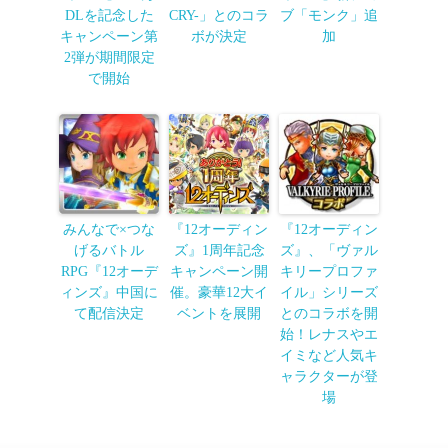
DLを記念した
CRY-」とのコラ
ブ「モンク」追
キャンペーン第
ボが決定
加
2弾が期間限定
で開始
みんなで×つな
『12オーディン
『12オーディン
げるバトル
ズ』1周年記念
ズ』、「ヴァル
RPG『12オーデ
キャンペーン開
キリープロファ
ィンズ』中国に
催。豪華12大イ
イル」シリーズ
て配信決定
ベントを展開
とのコラボを開
始！レナスやエ
イミなど人気キ
ャラクターが登
場