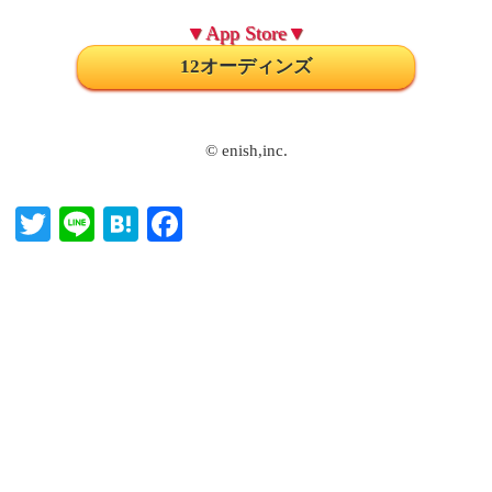
▼App Store▼
12オーディンズ
© enish,inc.
T
Li
H
Fa
wi
ne
at
ce
tte
en
bo
r
a
ok