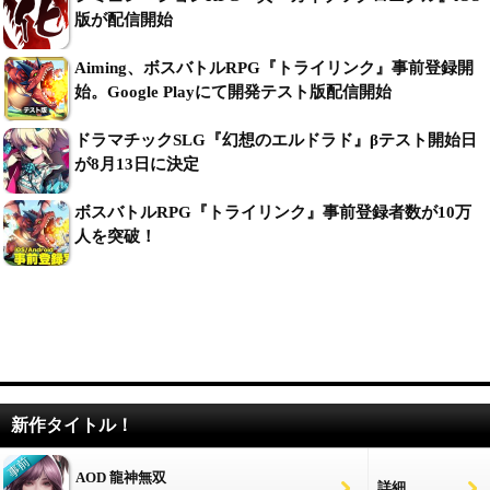
版が配信開始
Aiming、ボスバトルRPG『トライリンク』事前登録開
始。Google Playにて開発テスト版配信開始
ドラマチックSLG『幻想のエルドラド』βテスト開始日
が8月13日に決定
ボスバトルRPG『トライリンク』事前登録者数が10万
人を突破！
新作タイトル！
AOD 龍神無双
詳細