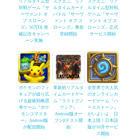
リアルタイム型
スクエニ、リア
スクエニ、リア
対戦ゲーム『サ
ルタイムカード
ルタイム型対戦
ーヴァント オ
バトル『サーヴ
ゲーム『サーヴ
ブ スローン
ァント オブ ス
ァント オブ ス
ズ』50万DL突
ローンズ』事前
ローンズ』正式
破記念キャンペ
登録開始
サービス開始
ーン実施
ポケモンのフィ
革新的リアルタ
全世界で大人気
ギュアが繰り広
イムカードゲー
のオンラインカ
げる超級戦略思
ム『ラストグノ
ードゲーム『ハ
考ゲーム『ポケ
ウシア』
ースストーン』
モンコマスタ
Android版オー
がいよいよ、日
ー』Android版
プンβテスト開
本上陸！日本語
が配信開始
始
版が10月サービ
ス開始