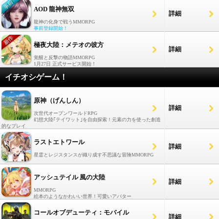
AOD 龍神無双
詳細
龍神の化身で戦うMMORPG
事前登録開始！
極夜大陸：メテオの彼方
詳細
覚醒と反撃の物語MMORPG
1月27日 正式サービス開始！
イチオシゲーム！
原神（げんしん）
詳細
次世代オープンワールドRPG
幻想大陸｢テイワット｣を自由探索！元素の力を使った創造
的なプレイ
ラストエトワール
詳細
星霊とレジスタンスが織り成す不思議な冒険MMORPG
アッシュテイル 風の大陸
詳細
MMORPG
絵本のようなかわいい世界！可愛いアバター
コールオブデューティ：モバイル
詳細