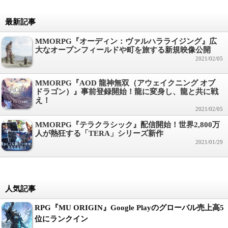
最新記事
MMORPG『オーディン：ヴァルハラライジング』広
大なオープンフィールドや町を旅する新規映像公開
2021/02/05
MMORPG『AOD 龍神無双（アウェイクニング オブ
ドラゴン）』事前登録開始！龍に変身し、龍と共に戦
え！
2021/02/05
MMORPG『テラクラシック』配信開始！世界2,800万
人が熱狂する「TERA」シリーズ新作
2021/01/29
人気記事
RPG『MU ORIGIN』Google Playのグローバル売上高5
位にランクイン