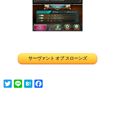
サーヴァント オブ スローンズ
T
Li
H
Fa
wi
ne
at
ce
tte
en
bo
r
a
ok