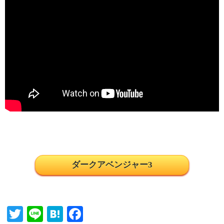
ダークアベンジャー3
T
Li
H
Fa