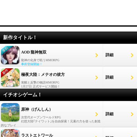
新作タイトル！
AOD 龍神無双
詳細
龍神の化身で戦うMMORPG
事前登録開始！
極夜大陸：メテオの彼方
詳細
覚醒と反撃の物語MMORPG
1月27日 正式サービス開始！
イチオシゲーム！
原神（げんしん）
詳細
次世代オープンワールドRPG
幻想大陸｢テイワット｣を自由探索！元素の力を使った創造
的なプレイ
ラストエトワール