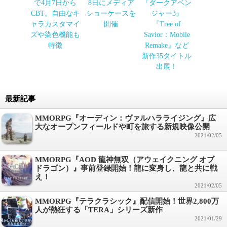
で4月7日から
8日にメディア
『ダークアベン
CBT。自由なキ
ショーケースを
ジャー3』
ャラカスタマイ
開催
『Tree of
ズや染色機能も
Savior：Mobile
特徴
Remake』など
新作35タイトル
出展！
最新記事
MMORPG『オーディン：ヴァルハラライジング』広
大なオープンフィールドや町を旅する新規映像公開
2021/02/05
MMORPG『AOD 龍神無双（アウェイクニング オブ
ドラゴン）』事前登録開始！龍に変身し、龍と共に戦
え！
2021/02/05
MMORPG『テラクラシック』配信開始！世界2,800万
人が熱狂する「TERA」シリーズ新作
2021/01/29