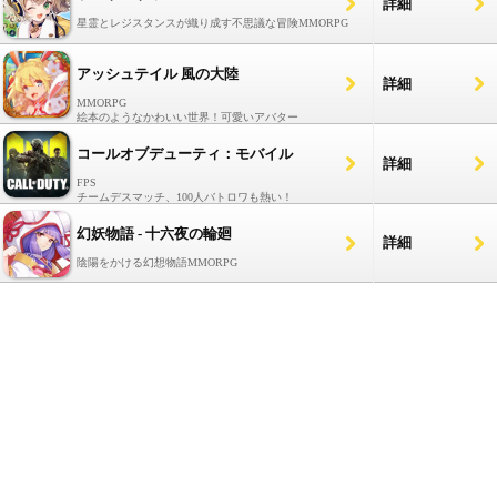
詳細
星霊とレジスタンスが織り成す不思議な冒険MMORPG
アッシュテイル 風の大陸
詳細
MMORPG
絵本のようなかわいい世界！可愛いアバター
コールオブデューティ：モバイル
詳細
FPS
チームデスマッチ、100人バトロワも熱い！
幻妖物語 - 十六夜の輪廻
詳細
陰陽をかける幻想物語MMORPG