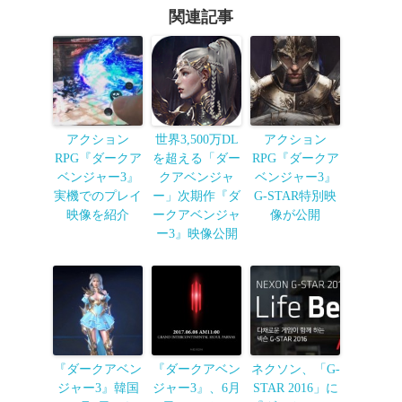
関連記事
アクション
世界3,500万DL
アクション
RPG『ダークア
を超える「ダー
RPG『ダークア
ベンジャー3』
クアベンジャ
ベンジャー3』
実機でのプレイ
ー」次期作『ダ
G-STAR特別映
映像を紹介
ークアベンジャ
像が公開
ー3』映像公開
『ダークアベン
『ダークアベン
ネクソン、「G-
ジャー3』韓国
ジャー3』、6月
STAR 2016」に