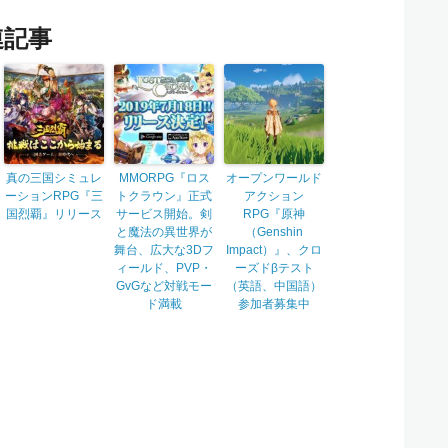
連記事
真の三国シミュレ
MMORPG『ロス
オープンワールド
ーションRPG『三
トクラウン』正式
アクション
国烈覇』リリース
サービス開始。剣
RPG『原神
と魔法の異世界が
（Genshin
舞台、広大な3Dフ
Impact）』、クロ
ィールド、PVP・
ーズドβテスト
GvGなど対戦モー
（英語、中国語）
ド満載
参加者募集中