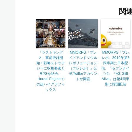
関
『ラストキング
MMORPG『ブレ
MMORPG『ブレ
ス』事前登録開
イドアンドソウル
レボ』2019年第3
始！戦略ストラテ
レボリューション
四半期に日本配
ジーに収集要素と
（ブレレボ）』公
信、『セブンナイ
RPGを結合。
式Twitterアカウン
ツ2』『A3: Still
Unreal Engineで
トが開設
Alive』は第4四半
の超ハイグラフィ
期に韓国配信
ックス