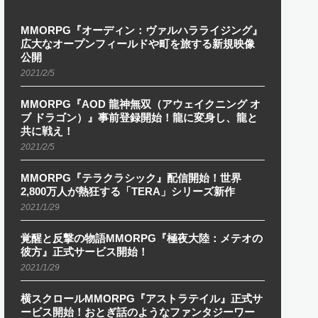
MMORPG『オーディン：ヴァルハラライジング』
広大なオープンフィールドや町を旅する新規映像
公開
2021/2/5
MMORPG『AOD 龍神無双（アウェイクニング オ
ブ ドラゴン）』事前登録開始！龍に変身し、龍と
共に戦え！
2021/2/5
MMORPG『テラクラシック』配信開始！世界
2,800万人が熱狂する「TERA」シリーズ新作
2021/1/29
覚醒と反撃の物語MMORPG『極夜大陸：メテオの
彼方』正式サービス開始！
2021/1/29
横スクロールMMORPG『アストラテイル』正式サ
ービス開始！おとぎ話のようなファンタジーワー