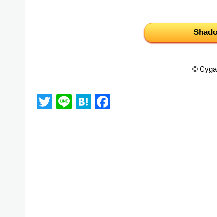
Shado
© Cyga
Twitter
Line
Hatena
Facebook