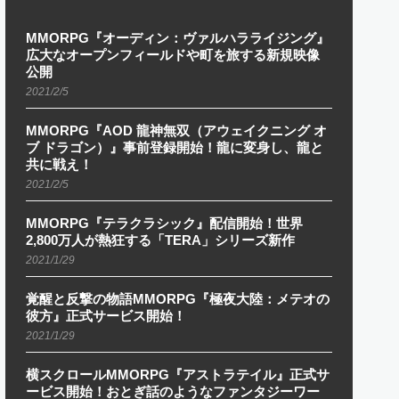
MMORPG『オーディン：ヴァルハラライジング』
広大なオープンフィールドや町を旅する新規映像
公開
2021/2/5
MMORPG『AOD 龍神無双（アウェイクニング オ
ブ ドラゴン）』事前登録開始！龍に変身し、龍と
共に戦え！
2021/2/5
MMORPG『テラクラシック』配信開始！世界
2,800万人が熱狂する「TERA」シリーズ新作
2021/1/29
覚醒と反撃の物語MMORPG『極夜大陸：メテオの
彼方』正式サービス開始！
2021/1/29
横スクロールMMORPG『アストラテイル』正式サ
ービス開始！おとぎ話のようなファンタジーワー