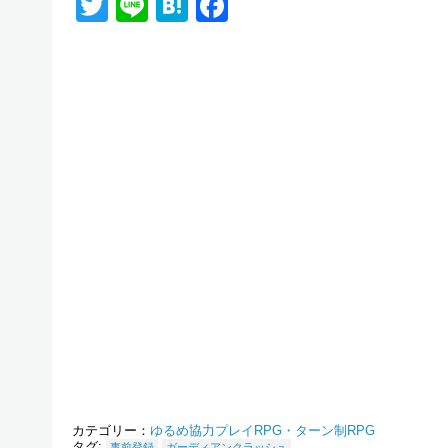
Twitter
Line
Hatena
Facebook
カテゴリー：
ゆるめ協力プレイRPG・ターン制RPG
タグ:
事前登録
ガーディアンクラッシュ