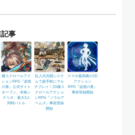
連記事
横スクロールアク
乱入式共闘システ
スマホ最高峰の2D
ションRPG『追憶
ムで超手軽にマル
アクション
の青』公式サイト
チプレイ！2D横ス
RPG『追憶の青』
オープン。本格シ
クロールアクショ
事前登録開始
ナリオ、最大3人
ンRPG『ソウルア
同時バトル
ームズ』事前登録
開始