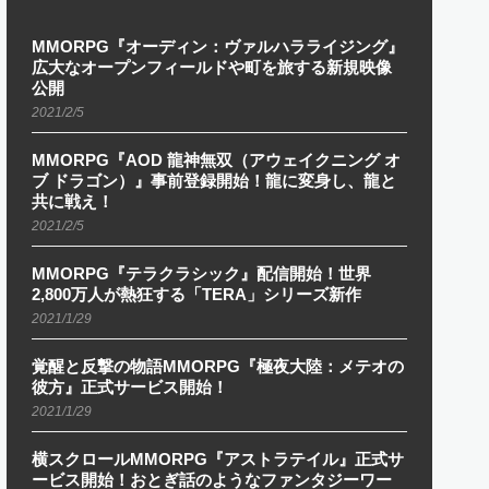
MMORPG『オーディン：ヴァルハラライジング』
広大なオープンフィールドや町を旅する新規映像
公開
2021/2/5
MMORPG『AOD 龍神無双（アウェイクニング オ
ブ ドラゴン）』事前登録開始！龍に変身し、龍と
共に戦え！
2021/2/5
MMORPG『テラクラシック』配信開始！世界
2,800万人が熱狂する「TERA」シリーズ新作
2021/1/29
覚醒と反撃の物語MMORPG『極夜大陸：メテオの
彼方』正式サービス開始！
2021/1/29
横スクロールMMORPG『アストラテイル』正式サ
ービス開始！おとぎ話のようなファンタジーワー