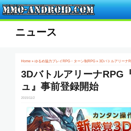
ニュース
Home
»
ゆるめ協力プレイRPG・ターン制RPG
»
3Dバトルアリーナ
3DバトルアリーナRP
ュ』事前登録開始
2015/11/2