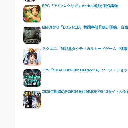
RPG『アリババ･サガ』Android版が配信開始
MMORPG『EOS RED』韓国事前登録が開始。
スクエニ、対戦型タクティカルカードゲーム『破軍
TPS『SHADOWGUN: DeadZone』ソース・アセ
2020年期待のPC/PS4向けMMORPG 13タイト