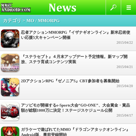
カテゴリ > MO / MMORPG
忍者アクションMMORPG『イザナギオンライン』新米忍術使
い応援5大キャンペーン開催
2015/04/22
『ステラセプト』４月末アップデート予定情報。新マップ開
放、ステラ育成コンテンツ実装
2015/04/21
2DアクションRPG『ゼノニアS』CBT参加者を募集開始
2015/04/20
アソビモが開催するe-Sports大会“GO-ONE”、大会賞金・賞品
額が総額1000万に決定！ステージスケジュール公開
2015/04/17
ガラケーで遊ばれてたMMO『ドラゴンアタックオンライン』
Android版、事前登録開始