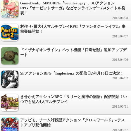
GameBank、MMORPG『Soul Gauge』、3Dアクション
RPG『オービットサーガ』などオンラインゲーム4タイトル発
表！
2015/04/08
村作り×最大4人マルチプレイRPG『ファンタジーライフ2』事
前登録開始！
2015/04/07
『イザナギオンライン』ペット機能「口寄せ獣」追加アップデ
ート
2015/04/06
SFアクションRPG『Implosion』の配信日が4月16日に決定！
2015/04/02
きせかえアクションRPG『リリーと魔神の物語』配信開始！い
つでも乱入4人マルチプレイ
2015/03/31
アソビモ、チーム対戦型アクション『クロスワールド』αテス
トアプリ配信開始
2015/03/27