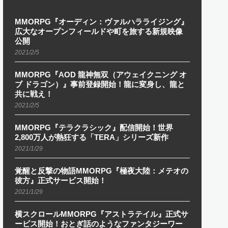
MMORPG『オーディン：ヴァルハラライジング』
広大なオープンフィールドや町を旅する新規映像
公開
2021/2/5
MMORPG『AOD 龍神無双（アウェイクニング オ
ブ ドラゴン）』事前登録開始！龍に変身し、龍と
共に戦え！
2021/2/5
MMORPG『テラクラシック』配信開始！世界
2,800万人が熱狂する「TERA」シリーズ新作
2021/1/29
覚醒と反撃の物語MMORPG『極夜大陸：メテオの
彼方』正式サービス開始！
2021/1/29
横スクロールMMORPG『アストラテイル』正式サ
ービス開始！おとぎ話のようなファンタジーワー