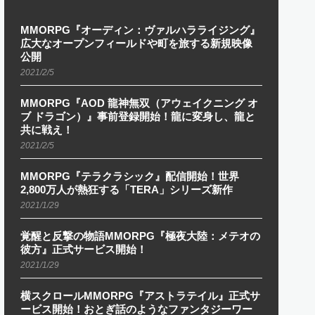
MMORPG『オーディン：ヴァルハラライジング』
広大なオープンフィールドや町を旅する新規映像
公開
2021/2/5
MMORPG『AOD 龍神無双（アウェイクニング オ
ブ ドラゴン）』事前登録開始！龍に変身し、龍と
共に戦え！
2021/2/5
MMORPG『テラクラシック』配信開始！世界
2,800万人が熱狂する「TERA」シリーズ新作
2021/1/29
覚醒と反撃の物語MMORPG『極夜大陸：メテオの
彼方』正式サービス開始！
2021/1/29
横スクロールMMORPG『アストラテイル』正式サ
ービス開始！おとぎ話のようなファンタジーワー