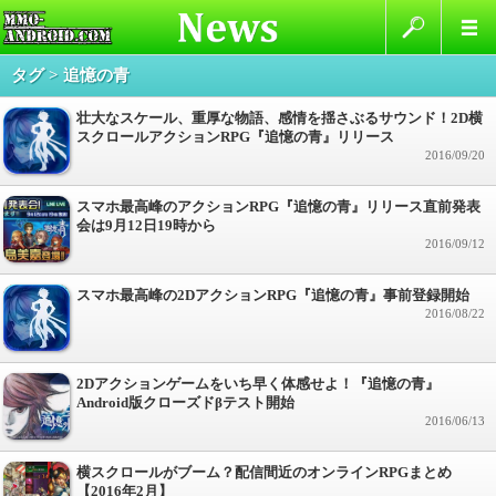
タグ > 追憶の青
壮大なスケール、重厚な物語、感情を揺さぶるサウンド！2D横
スクロールアクションRPG『追憶の青』リリース
2016/09/20
スマホ最高峰のアクションRPG『追憶の青』リリース直前発表
会は9月12日19時から
2016/09/12
スマホ最高峰の2DアクションRPG『追憶の青』事前登録開始
2016/08/22
2Dアクションゲームをいち早く体感せよ！『追憶の青』
Android版クローズドβテスト開始
2016/06/13
横スクロールがブーム？配信間近のオンラインRPGまとめ
【2016年2月】