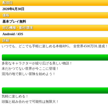
配信日
2020年6月30日
価格
基本プレイ無料
対応機種・動作環境
Android / iOS
詳細
いつでも、どこでも手軽に楽しめる本格RPG。 全世界4500万DL達成
多彩なキャラクターが繰り広げる美しい物語！
未だかつてない世界が今ここに登場！
混沌の地で新しい冒険を始めよう！
気軽に楽しめる！
頭脳と組み合わせで可能性は無限大！