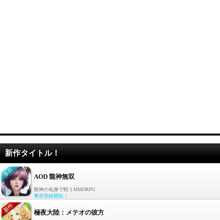
新作タイトル！
AOD 龍神無双
龍神の化身で戦うMMORPG
事前登録開始！
極夜大陸：メテオの彼方