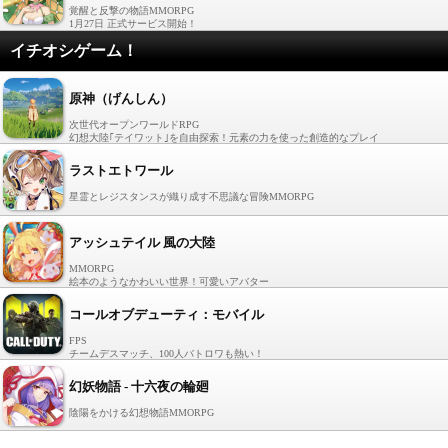
覚醒と反撃の物語MMORPG
1月27日 正式サービス開始！
イチオシゲーム！
原神（げんしん）
次世代オープンワールドRPG
幻想大陸｢テイワット｣を自由探索！元素の力を使った創造的なプレイ
ラストエトワール
星霊とレジスタンスが織り成す不思議な冒険MMORPG
アッシュテイル 風の大陸
MMORPG
絵本のようなかわいい世界！可愛いアバター
コールオブデューティ：モバイル
FPS
チームデスマッチ、100人バトロワも熱い！
幻妖物語 - 十六夜の輪廻
陰陽をかける幻想物語MMORPG