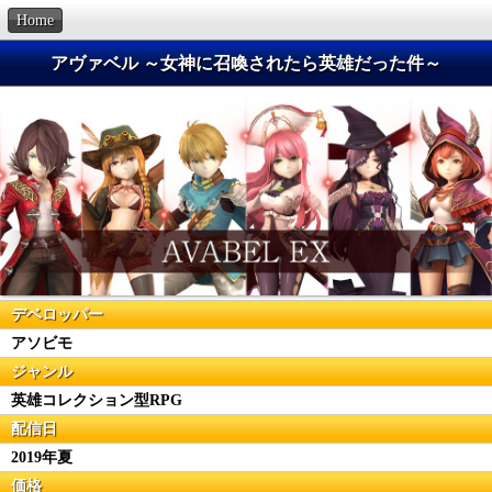
Home
アヴァベル ～女神に召喚されたら英雄だった件～
デベロッパー
アソビモ
ジャンル
英雄コレクション型RPG
配信日
2019年夏
価格