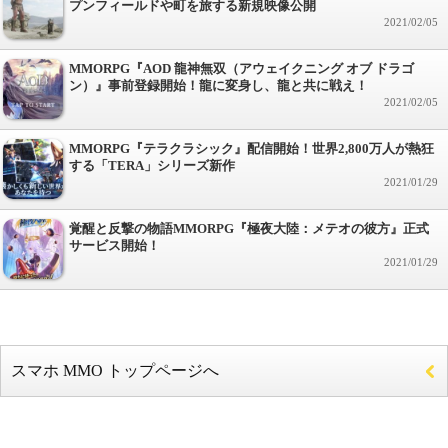
プンフィールドや町を旅する新規映像公開
2021/02/05
MMORPG『AOD 龍神無双（アウェイクニング オブ ドラゴ
ン）』事前登録開始！龍に変身し、龍と共に戦え！
2021/02/05
MMORPG『テラクラシック』配信開始！世界2,800万人が熱狂
する「TERA」シリーズ新作
2021/01/29
覚醒と反撃の物語MMORPG『極夜大陸：メテオの彼方』正式
サービス開始！
2021/01/29
スマホ MMO トップページへ