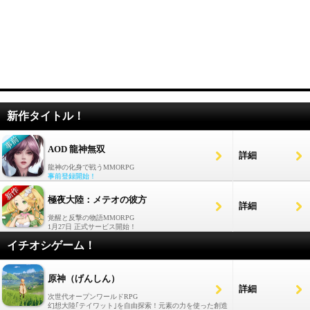
新作タイトル！
AOD 龍神無双
詳細
龍神の化身で戦うMMORPG
事前登録開始！
極夜大陸：メテオの彼方
詳細
覚醒と反撃の物語MMORPG
1月27日 正式サービス開始！
イチオシゲーム！
原神（げんしん）
詳細
次世代オープンワールドRPG
幻想大陸｢テイワット｣を自由探索！元素の力を使った創造