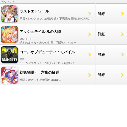
的なプレイ
ラストエトワール
詳細
星霊とレジスタンスが織り成す不思議な冒険MMORPG
アッシュテイル 風の大陸
詳細
MMORPG
絵本のようなかわいい世界！可愛いアバター
コールオブデューティ：モバイル
詳細
FPS
チームデスマッチ、100人バトロワも熱い！
幻妖物語 - 十六夜の輪廻
詳細
陰陽をかける幻想物語MMORPG