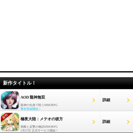
新作タイトル！
AOD 龍神無双
詳細
龍神の化身で戦うMMORPG
事前登録開始！
極夜大陸：メテオの彼方
詳細
覚醒と反撃の物語MMORPG
1月27日 正式サービス開始！