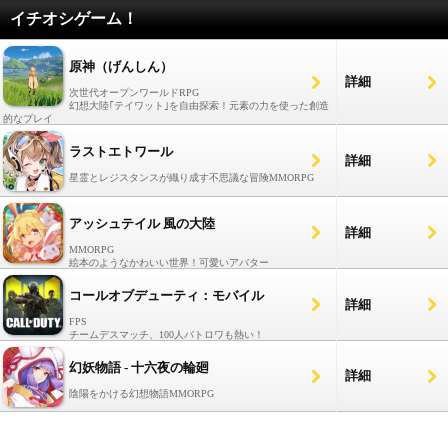
イチオシゲーム！
原神（げんしん）
詳細
次世代オープンワールドRPG
幻想大陸｢テイワット｣を自由探索！元素の力を使った創造
的なプレイ
ラストエトワール
詳細
星霊とレジスタンスが織り成す不思議な冒険MMORPG
アッシュテイル 風の大陸
詳細
MMORPG
絵本のようなかわいい世界！可愛いアバター
コールオブデューティ：モバイル
詳細
FPS
チームデスマッチ、100人バトロワも熱い！
幻妖物語 - 十六夜の輪廻
詳細
陰陽をかける幻想物語MMORPG