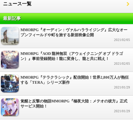
ニュース一覧
最新記事
MMORPG『オーディン：ヴァルハラライジング』広大なオー
プンフィールドや町を旅する新規映像公開
2021/02/05
MMORPG『AOD 龍神無双（アウェイクニング オブ ドラゴ
ン）』事前登録開始！龍に変身し、龍と共に戦え！
2021/02/05
MMORPG『テラクラシック』配信開始！世界2,800万人が熱狂
する「TERA」シリーズ新作
2021/01/29
覚醒と反撃の物語MMORPG『極夜大陸：メテオの彼方』正式
サービス開始！
2021/01/29