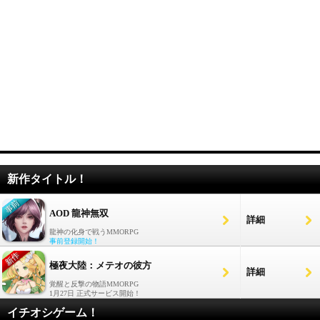
新作タイトル！
AOD 龍神無双
詳細
龍神の化身で戦うMMORPG
事前登録開始！
極夜大陸：メテオの彼方
詳細
覚醒と反撃の物語MMORPG
1月27日 正式サービス開始！
イチオシゲーム！