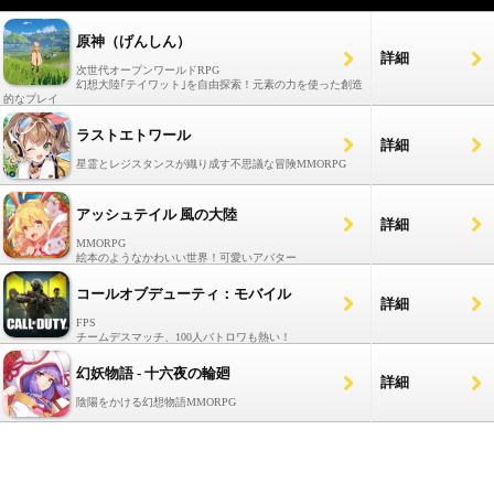
原神（げんしん）
詳細
次世代オープンワールドRPG
幻想大陸｢テイワット｣を自由探索！元素の力を使った創造
的なプレイ
ラストエトワール
詳細
星霊とレジスタンスが織り成す不思議な冒険MMORPG
アッシュテイル 風の大陸
詳細
MMORPG
絵本のようなかわいい世界！可愛いアバター
コールオブデューティ：モバイル
詳細
FPS
チームデスマッチ、100人バトロワも熱い！
幻妖物語 - 十六夜の輪廻
詳細
陰陽をかける幻想物語MMORPG