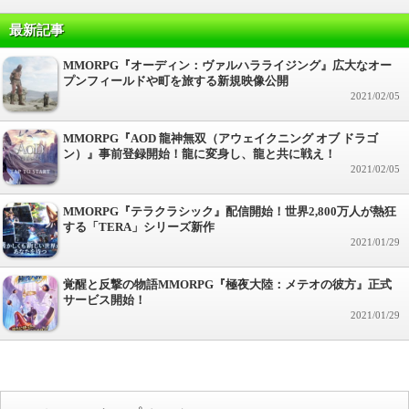
最新記事
MMORPG『オーディン：ヴァルハラライジング』広大なオー
プンフィールドや町を旅する新規映像公開
2021/02/05
MMORPG『AOD 龍神無双（アウェイクニング オブ ドラゴ
ン）』事前登録開始！龍に変身し、龍と共に戦え！
2021/02/05
MMORPG『テラクラシック』配信開始！世界2,800万人が熱狂
する「TERA」シリーズ新作
2021/01/29
覚醒と反撃の物語MMORPG『極夜大陸：メテオの彼方』正式
サービス開始！
2021/01/29