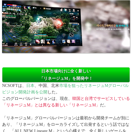
日本市場向けに全く新しい
「リネージュM」を開発中！
NCSOFTは、
日本
、中国、北米
市場を狙ったリネージュMグローバル
ビジョン開発計画を公開
した。
このグローバルバージョンは、現在、
韓国と台湾でサービスしている
「リネージュM」とは異なる新しい「リネージュM」
だ。
「リネージュM」グローバルバージョンは最初から開発チームが別に
あり、「リネージュM」をローカライズして出発するという話ではな
く、「ALL NEW Lineage M」という心構えで、全く新しいゲームを