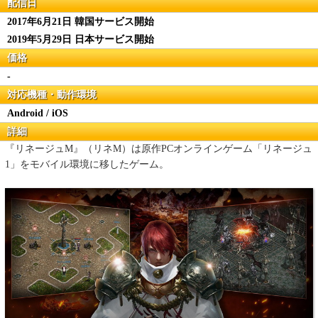
配信日
2017年6月21日 韓国サービス開始
2019年5月29日 日本サービス開始
価格
-
対応機種・動作環境
Android / iOS
詳細
『リネージュM』（リネM）は原作PCオンラインゲーム「リネージュ
1」をモバイル環境に移したゲーム。