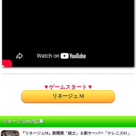
▼ゲームスタート▼
リネージュ M
リネージュMの記事
『リネージュM』新職業「銃士」＆新サーバー「ケレニス01」