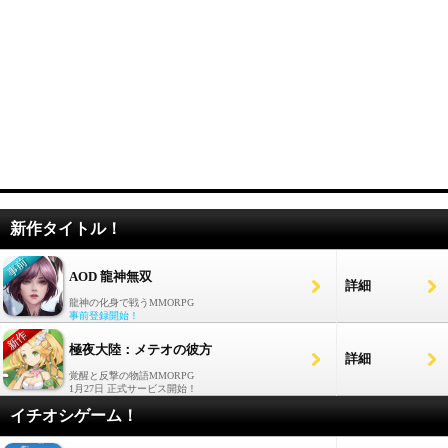
新作タイトル！
AOD 龍神無双
詳細
龍神の化身で戦うMMORPG
事前登録開始！
極夜大陸：メテオの彼方
詳細
覚醒と反撃の物語MMORPG
1月27日 正式サービス開始！
イチオシゲーム！