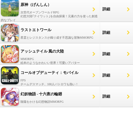
原神（げんしん）
詳細
次世代オープンワールドRPG
幻想大陸｢テイワット｣を自由探索！元素の力を使った創造
的なプレイ
ラストエトワール
詳細
星霊とレジスタンスが織り成す不思議な冒険MMORPG
アッシュテイル 風の大陸
詳細
MMORPG
絵本のようなかわいい世界！可愛いアバター
コールオブデューティ：モバイル
詳細
FPS
チームデスマッチ、100人バトロワも熱い！
幻妖物語 - 十六夜の輪廻
詳細
陰陽をかける幻想物語MMORPG