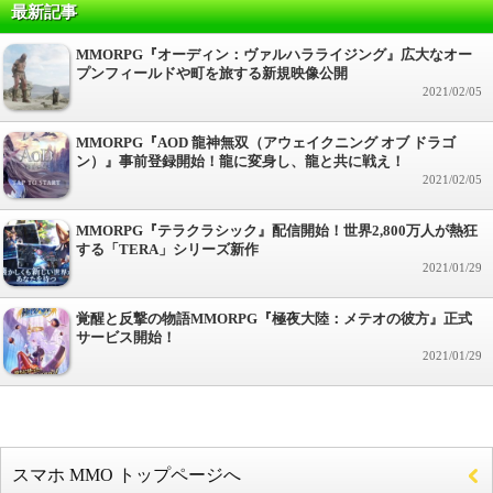
最新記事
MMORPG『オーディン：ヴァルハラライジング』広大なオー
プンフィールドや町を旅する新規映像公開
2021/02/05
MMORPG『AOD 龍神無双（アウェイクニング オブ ドラゴ
ン）』事前登録開始！龍に変身し、龍と共に戦え！
2021/02/05
MMORPG『テラクラシック』配信開始！世界2,800万人が熱狂
する「TERA」シリーズ新作
2021/01/29
覚醒と反撃の物語MMORPG『極夜大陸：メテオの彼方』正式
サービス開始！
2021/01/29
スマホ MMO トップページへ