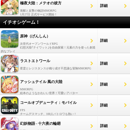
極夜大陸：メテオの彼方
詳細
覚醒と反撃の物語MMORPG
1月27日 正式サービス開始！
イチオシゲーム！
原神（げんしん）
詳細
次世代オープンワールドRPG
幻想大陸｢テイワット｣を自由探索！元素の力を使った創造
的なプレイ
ラストエトワール
詳細
星霊とレジスタンスが織り成す不思議な冒険MMORPG
アッシュテイル 風の大陸
詳細
MMORPG
絵本のようなかわいい世界！可愛いアバター
コールオブデューティ：モバイル
詳細
FPS
チームデスマッチ、100人バトロワも熱い！
幻妖物語 - 十六夜の輪廻
詳細