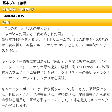
基本プレイ無料
対応機種・動作環境
Android / iOS
詳細
「7つの国」と「7人の主人公」――。
「攻め込んだ国」と「攻め込まれた国」――。
単行本7冊分を超えるシナリオボリュームで、1つの歴史を7つの視点
から読み解く「本格マルチシナリオRPG」として、2018年秋のリリー
スを予定。
キャラクター原案に前田浩孝氏（Rejet）、音楽に坂本英城氏（ノイ
ジークローク）、シナリオ原作協力に暁影二氏（STEINS;GATE 線形
拘束のフェノグラム等担当）を迎え、クオリティーの高いキャラクタ
ーデザイン、サウンド、シナリオを実現。
キャラクターボイスには、代永翼さん、中村悠一さん、茅野愛衣さ
ん、杉田智和さん、花澤香菜さん、梶裕貴さん、尾崎由香さんら豪華
声優陣を起用し、正義と罪をテーマにした100体を超えるキャラクタ
ーが登場します。