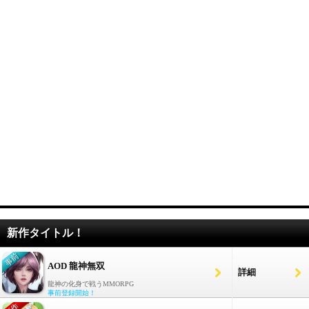
新作タイトル！
AOD 龍神無双
詳細
龍神の化身で戦うMMORPG
事前登録開始！