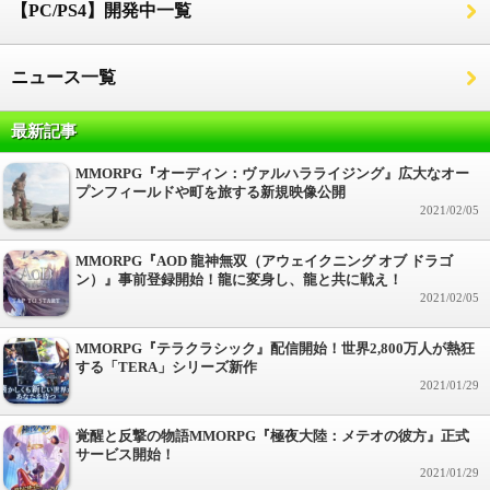
【PC/PS4】開発中一覧
ニュース一覧
最新記事
MMORPG『オーディン：ヴァルハラライジング』広大なオー
プンフィールドや町を旅する新規映像公開
2021/02/05
MMORPG『AOD 龍神無双（アウェイクニング オブ ドラゴ
ン）』事前登録開始！龍に変身し、龍と共に戦え！
2021/02/05
MMORPG『テラクラシック』配信開始！世界2,800万人が熱狂
する「TERA」シリーズ新作
2021/01/29
覚醒と反撃の物語MMORPG『極夜大陸：メテオの彼方』正式
サービス開始！
2021/01/29