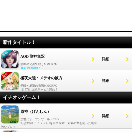
新作タイトル！
AOD 龍神無双
詳細
龍神の化身で戦うMMORPG
事前登録開始！
極夜大陸：メテオの彼方
詳細
覚醒と反撃の物語MMORPG
1月27日 正式サービス開始！
イチオシゲーム！
原神（げんしん）
詳細
次世代オープンワールドRPG
幻想大陸｢テイワット｣を自由探索！元素の力を使った創造
的なプレイ