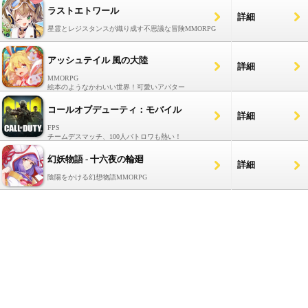
ラストエトワール
詳細
星霊とレジスタンスが織り成す不思議な冒険MMORPG
アッシュテイル 風の大陸
詳細
MMORPG
絵本のようなかわいい世界！可愛いアバター
コールオブデューティ：モバイル
詳細
FPS
チームデスマッチ、100人バトロワも熱い！
幻妖物語 - 十六夜の輪廻
詳細
陰陽をかける幻想物語MMORPG