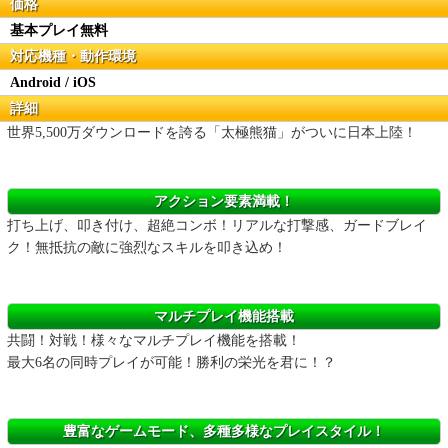
価格
基本プレイ無料
対応機種・動作環境
Android / iOS
詳細
世界5,500万ダウンロードを誇る「太極熊猫」がついに日本上陸！
アクション要素満載！
打ち上げ、叩き付け、超絶コンボ！リアルな打撃感、ガードブレイ
ク！無抵抗の敵に強烈なスキルを叩き込め！
マルチプレイ機能搭載
共闘！対戦！様々なマルチプレイ機能を搭載！
最大6名の同時プレイが可能！勝利の栄光を君に！？
豊富なゲームモード、多種多様なプレイスタイル！