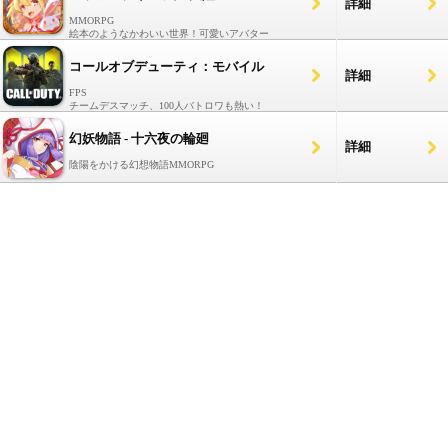
詳細
MMORPG
絵本のようなかわいい世界！可愛いアバター
コールオブデューティ：モバイル
詳細
FPS
チームデスマッチ、100人バトロワも熱い！
幻妖物語 - 十六夜の輪廻
詳細
陰陽をかける幻想物語MMORPG