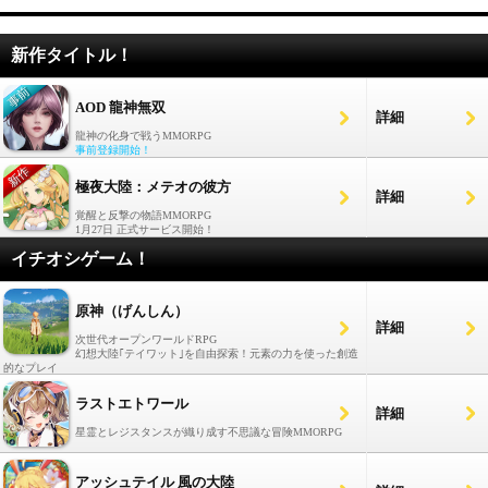
新作タイトル！
AOD 龍神無双
詳細
龍神の化身で戦うMMORPG
事前登録開始！
極夜大陸：メテオの彼方
詳細
覚醒と反撃の物語MMORPG
1月27日 正式サービス開始！
イチオシゲーム！
原神（げんしん）
詳細
次世代オープンワールドRPG
幻想大陸｢テイワット｣を自由探索！元素の力を使った創造
的なプレイ
ラストエトワール
詳細
星霊とレジスタンスが織り成す不思議な冒険MMORPG
アッシュテイル 風の大陸