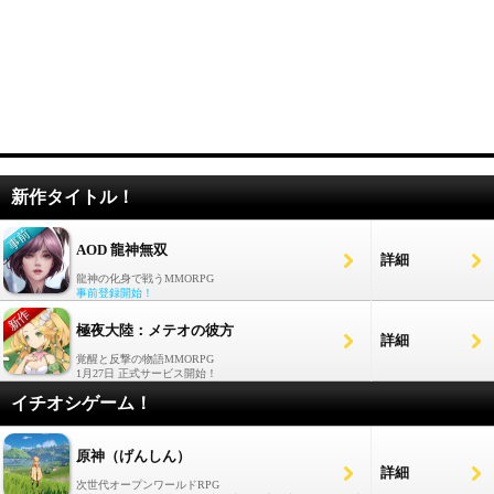
新作タイトル！
AOD 龍神無双
詳細
龍神の化身で戦うMMORPG
事前登録開始！
極夜大陸：メテオの彼方
詳細
覚醒と反撃の物語MMORPG
1月27日 正式サービス開始！
イチオシゲーム！
原神（げんしん）
詳細
次世代オープンワールドRPG