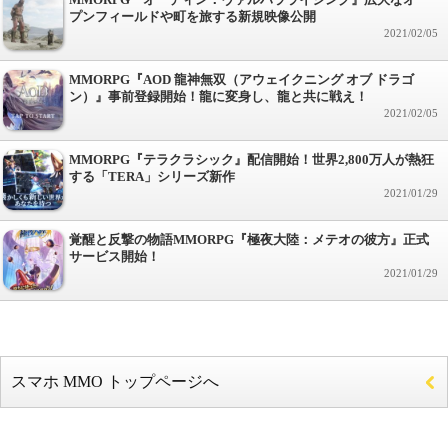
プンフィールドや町を旅する新規映像公開
2021/02/05
MMORPG『AOD 龍神無双（アウェイクニング オブ ドラゴ
ン）』事前登録開始！龍に変身し、龍と共に戦え！
2021/02/05
MMORPG『テラクラシック』配信開始！世界2,800万人が熱狂
する「TERA」シリーズ新作
2021/01/29
覚醒と反撃の物語MMORPG『極夜大陸：メテオの彼方』正式
サービス開始！
2021/01/29
スマホ MMO トップページへ