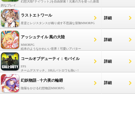
幻想大陸｢テイワット｣を自由探索！元素の力を使った創造
的なプレイ
ラストエトワール
詳細
星霊とレジスタンスが織り成す不思議な冒険MMORPG
アッシュテイル 風の大陸
詳細
MMORPG
絵本のようなかわいい世界！可愛いアバター
コールオブデューティ：モバイル
詳細
FPS
チームデスマッチ、100人バトロワも熱い！
幻妖物語 - 十六夜の輪廻
詳細
陰陽をかける幻想物語MMORPG