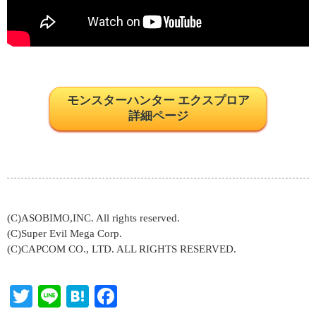
モンスターハンター エクスプロア
詳細ページ
(C)ASOBIMO,INC. All rights reserved.
(C)Super Evil Mega Corp.
(C)CAPCOM CO., LTD. ALL RIGHTS RESERVED.
T
Li
H
Fa