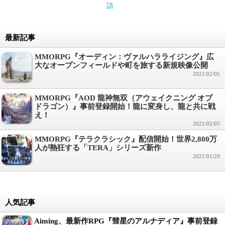
請
最新記事
MMORPG『オーディン：ヴァルハラライジング』広
大なオープンフィールドや町を旅する新規映像公開
2021/02/05
MMORPG『AOD 龍神無双（アウェイクニング オブ
ドラゴン）』事前登録開始！龍に変身し、龍と共に戦
え！
2021/02/05
MMORPG『テラクラシック』配信開始！世界2,800万
人が熱狂する「TERA」シリーズ新作
2021/01/29
人気記事
Aiming、最新作RPG『彗星のアルナディア』事前登録