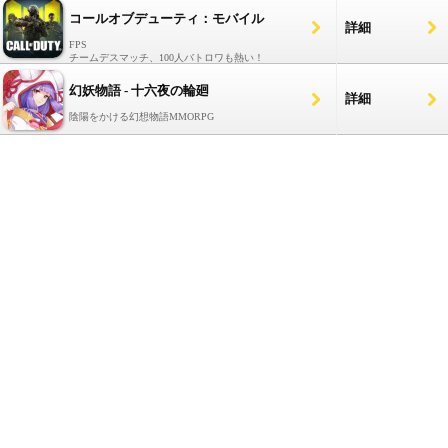
コールオブデューティ：モバイル
詳細
FPS
チームデスマッチ、100人バトロワも熱い！
幻妖物語 - 十六夜の輪廻
詳細
陰陽をかける幻想物語MMORPG