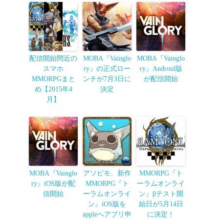
配信開始間近の
MOBA『Vainglo
MOBA『Vainglo
スマホ
ry』の正式ロー
ry』Android版
MMORPGまと
ンチが7月3日に
が配信開始
め【2015年4
決定
月】
MOBA『Vainglo
アソビモ、新作
MMORPG『ト
ry』iOS版が配
MMORPG『ト
ーラムオンライ
信開始
ーラムオンライ
ン』βテスト開
ン』iOS版を
始日が5月14日
appleへアプリ申
に決定！