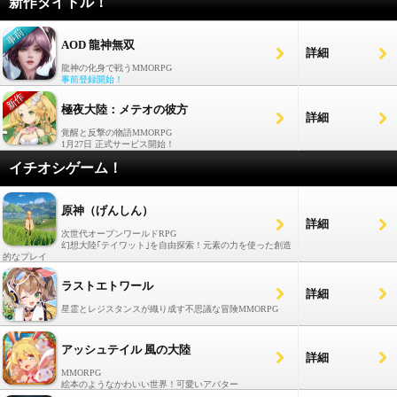
新作タイトル！
AOD 龍神無双
詳細
龍神の化身で戦うMMORPG
事前登録開始！
極夜大陸：メテオの彼方
詳細
覚醒と反撃の物語MMORPG
1月27日 正式サービス開始！
イチオシゲーム！
原神（げんしん）
詳細
次世代オープンワールドRPG
幻想大陸｢テイワット｣を自由探索！元素の力を使った創造
的なプレイ
ラストエトワール
詳細
星霊とレジスタンスが織り成す不思議な冒険MMORPG
アッシュテイル 風の大陸
詳細
MMORPG
絵本のようなかわいい世界！可愛いアバター