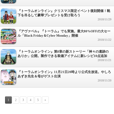
『トーラムオンライン』クリスマス限定イベント復刻開催！靴
下を吊るして豪華プレゼントを受け取ろう
2018/11/29
『アヴァベル』『トーラム』でも実施。最大80%OFFの大セー
ル「Black Friday＆Cyber Monday」開催
2018/11/22
『トーラムオンライン』第8章の新ストーリー「神々の遺跡の
ありか」公開。製作できる装備アイテムに新レシピ10点追加
2018/11/21
『トーラムオンライン』11月21日20時より公式生放送。やしろ
あずき先生＆母がゲスト出演
2018/11/20
1
2
3
4
5
»