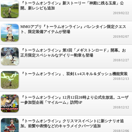
『トーラムオンライン』新ストーリー「神殿に残る玉座」公
開。新レシピも追加
2019/02/22
MMOアプリ『トーラムオンライン』バレンタイン限定クエス
ト、限定装備アイテムが登場
2019/02/07
『トーラムオンライン』第3回「メギストンロード」開幕。お
正月限定スペシャルなデイリー勲章も登場
2018/12/27
『トーラムオンライン』、双剣 Lv4スキル＆ダッシュ機能実装
2018/12/13
『トーラムオンライン』12月12日20時より公式生放送。ユーザ
ー参加型企画「マイルーム」訪問SP
2018/12/12
『トーラムオンライン』クリスマスイベントに新シナリオ追
加。前髪や表情などのキャラメイクパーツ追加
2018/12/06