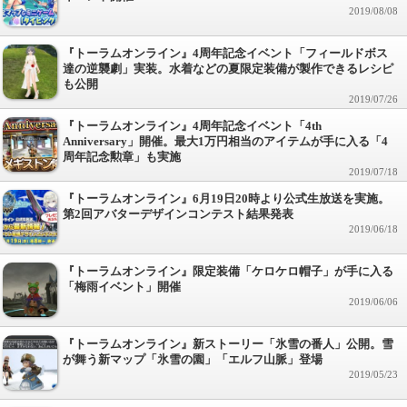
2019/08/08
『トーラムオンライン』4周年記念イベント「フィールドボス
達の逆襲劇」実装。水着などの夏限定装備が製作できるレシピ
も公開
2019/07/26
『トーラムオンライン』4周年記念イベント「4th
Anniversary」開催。最大1万円相当のアイテムが手に入る「4
周年記念勲章」も実施
2019/07/18
『トーラムオンライン』6月19日20時より公式生放送を実施。
第2回アバターデザインコンテスト結果発表
2019/06/18
『トーラムオンライン』限定装備「ケロケロ帽子」が手に入る
「梅雨イベント」開催
2019/06/06
『トーラムオンライン』新ストーリー「氷雪の番人」公開。雪
が舞う新マップ「氷雪の園」「エルフ山脈」登場
2019/05/23