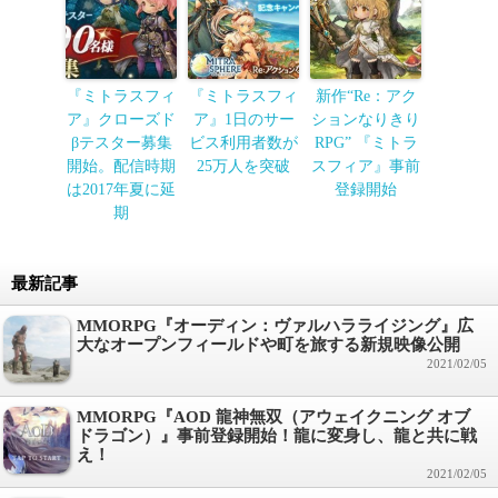
『ミトラスフィ
『ミトラスフィ
新作“Re：アク
ア』クローズド
ア』1日のサー
ションなりきり
βテスター募集
ビス利用者数が
RPG” 『ミトラ
開始。配信時期
25万人を突破
スフィア』事前
は2017年夏に延
登録開始
期
最新記事
MMORPG『オーディン：ヴァルハラライジング』広
大なオープンフィールドや町を旅する新規映像公開
2021/02/05
MMORPG『AOD 龍神無双（アウェイクニング オブ
ドラゴン）』事前登録開始！龍に変身し、龍と共に戦
え！
2021/02/05