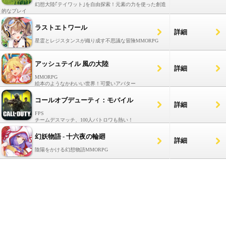
幻想大陸｢テイワット｣を自由探索！元素の力を使った創造
的なプレイ
ラストエトワール
詳細
星霊とレジスタンスが織り成す不思議な冒険MMORPG
アッシュテイル 風の大陸
詳細
MMORPG
絵本のようなかわいい世界！可愛いアバター
コールオブデューティ：モバイル
詳細
FPS
チームデスマッチ、100人バトロワも熱い！
幻妖物語 - 十六夜の輪廻
詳細
陰陽をかける幻想物語MMORPG