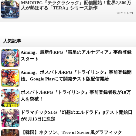
MMORPG『テラクラシック』配信開始！世界2,800万
人が熱狂する「TERA」シリーズ新作
2021/01/29
人気記事
Aiming、最新作RPG『彗星のアルナディア』事前登録
スタート
Aiming、ボスバトルRPG『トライリンク』事前登録開
始。Google Playにて開発テスト版配信開始
ボスバトルRPG『トライリンク』事前登録者数が10万
人を突破！
ドラマチックSLG『幻想のエルドラド』βテスト開始日
が8月13日に決定
【韓国】ネクソン、Tree of Savior風グラフィック