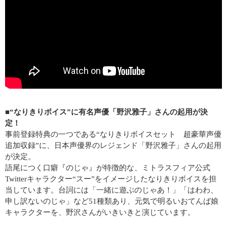
■“なりきりボイス”に有名声優「野沢雅子」さんの起用が決
定！
事前登録特典の一つである“なりきりボイスセット 超豪華声優
追加収録”に、日本声優界のレジェンド「野沢雅子」さんの起用
が決定。
語尾につく口癖『のじゃ』が特徴的な、ミトラスフィア公式
Twitterキャラクター“スー”をイメージしたなりきりボイスを担
当しています。台詞には「一緒に遊ぶのじゃあ！」「はわわ、
申し訳ないのじゃ」など51種類あり、元気で明るいおてんば娘
キャラクターを、野沢さんがいきいきと演じています。