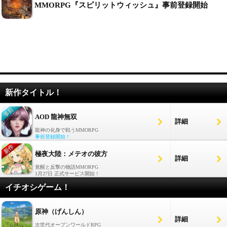
MMORPG『スピリットウィッシュ』事前登録開始
新作タイトル！
AOD 龍神無双
詳細
龍神の化身で戦うMMORPG
事前登録開始！
極夜大陸：メテオの彼方
詳細
覚醒と反撃の物語MMORPG
1月27日 正式サービス開始！
イチオシゲーム！
原神（げんしん）
詳細
次世代オープンワールドRPG