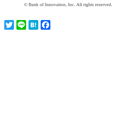
© Bank of Innovation, Inc. All rights reserved.
T
Li
H
Fa
wi
ne
at
ce
tte
en
bo
r
a
ok