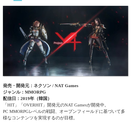
発売・開発元：ネクソン / NAT Games
ジャンル：MMORPG
配信日：2019年（韓国）
「HIT」「OVERHIT」開発元のNAT Gamesが開発中。
PC MMORPGレベルの戦闘、オープンフィールドに基づいて多
様なコンテンツを実現するのが目標。