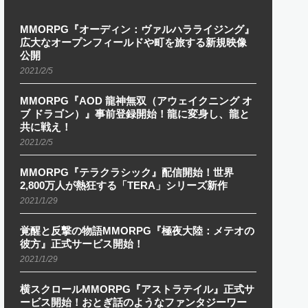
MMORPG『オーディン：ヴァルハラライジング』
広大なオープンフィールドや町を旅する新規映像
公開
2021/2/5
MMORPG『AOD 龍神無双（アウェイクニング オ
ブ ドラゴン）』事前登録開始！龍に変身し、龍と
共に戦え！
2021/2/5
MMORPG『テラクラシック』配信開始！世界
2,800万人が熱狂する「TERA」シリーズ新作
2021/1/29
覚醒と反撃の物語MMORPG『極夜大陸：メテオの
彼方』正式サービス開始！
2021/1/29
横スクロールMMORPG『アストラテイル』正式サ
ービス開始！おとぎ話のようなファンタジーワー