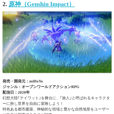
2.
原神（Genshin Impact）
発売・開発元：miHoYo
ジャンル：オープンワールドアクションRPG
配信日：2020年
幻想大陸｢テイワット｣を舞台に、｢旅人｣と呼ばれるキャラクタ
ーに扮し世界を自由に冒険しよう！
特色ある都市建築、神秘的な領域と豊かな自然地形をユーザー