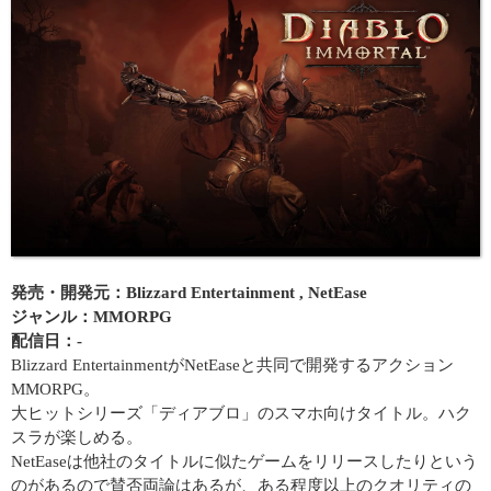
発売・開発元：Blizzard Entertainment , NetEase
ジャンル：MMORPG
配信日：-
Blizzard EntertainmentがNetEaseと共同で開発するアクション
MMORPG。
大ヒットシリーズ「ディアブロ」のスマホ向けタイトル。ハク
スラが楽しめる。
NetEaseは他社のタイトルに似たゲームをリリースしたりという
のがあるので賛否両論はあるが、ある程度以上のクオリティの