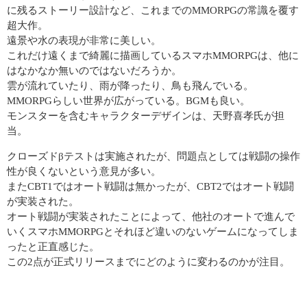
に残るストーリー設計など、これまでのMMORPGの常識を覆す
超大作。
遠景や水の表現が非常に美しい。
これだけ遠くまで綺麗に描画しているスマホMMORPGは、他に
はなかなか無いのではないだろうか。
雲が流れていたり、雨が降ったり、鳥も飛んでいる。
MMORPGらしい世界が広がっている。BGMも良い。
モンスターを含むキャラクターデザインは、天野喜孝氏が担
当。
クローズドβテストは実施されたが、問題点としては戦闘の操作
性が良くないという意見が多い。
またCBT1ではオート戦闘は無かったが、CBT2ではオート戦闘
が実装された。
オート戦闘が実装されたことによって、他社のオートで進んで
いくスマホMMORPGとそれほど違いのないゲームになってしま
ったと正直感じた。
この2点が正式リリースまでにどのように変わるのかが注目。