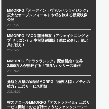
MMORPG『オーディン：ヴァルハラライジング』
広大なオープンフィールドや町を旅する新規映像
公開
2021/2/5
MMORPG『AOD 龍神無双（アウェイクニング オ
ブ ドラゴン）』事前登録開始！龍に変身し、龍と
共に戦え！
2021/2/5
MMORPG『テラクラシック』配信開始！世界
2,800万人が熱狂する「TERA」シリーズ新作
2021/1/29
覚醒と反撃の物語MMORPG『極夜大陸：メテオの
彼方』正式サービス開始！
2021/1/29
横スクロールMMORPG『アストラテイル』正式サ
ービス開始！おとぎ話のようなファンタジーワー