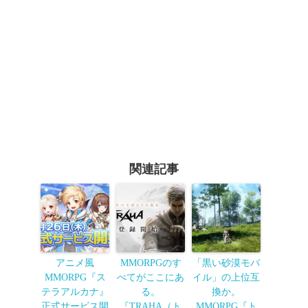
関連記事
アニメ風
MMORPGのす
「黒い砂漠モバ
MMORPG『ス
べてがここにあ
イル」の上位互
テラアルカナ』
る。
換か。
正式サービス開
『TRAHA（ト
MMORPG『ト