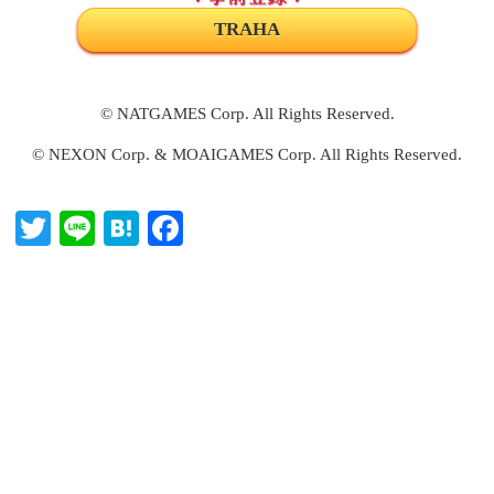
TRAHA
© NATGAMES Corp. All Rights Reserved.
© NEXON Corp. & MOAIGAMES Corp. All Rights Reserved.
T
Li
H
Fa
wi
ne
at
ce
tte
en
bo
r
a
ok