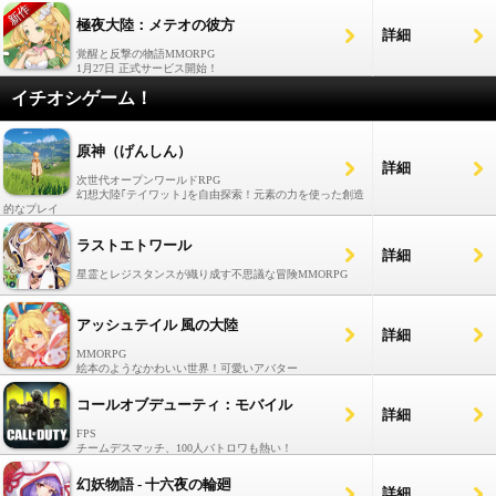
極夜大陸：メテオの彼方
詳細
覚醒と反撃の物語MMORPG
1月27日 正式サービス開始！
イチオシゲーム！
原神（げんしん）
詳細
次世代オープンワールドRPG
幻想大陸｢テイワット｣を自由探索！元素の力を使った創造
的なプレイ
ラストエトワール
詳細
星霊とレジスタンスが織り成す不思議な冒険MMORPG
アッシュテイル 風の大陸
詳細
MMORPG
絵本のようなかわいい世界！可愛いアバター
コールオブデューティ：モバイル
詳細
FPS
チームデスマッチ、100人バトロワも熱い！
幻妖物語 - 十六夜の輪廻
詳細