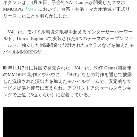
ネクソンは、3月26日、子会社NAT Gamesが開発したスマホ
MMORPG『
V4
』において、台湾・香港・マカオ地域で正式リ
リースしたことを明らかにした。
『V4』は、モバイル環境の限界を超えるインターサーバーワー
ルド、Unreal Engine 4で実装された6つのテーマのオープンフィ
ールド、独立した戦闘構造で設計された6クラスなどを備えたモ
バイルMMORPGだ。
昨年11月7日に韓国で発売された「V4」は、NAT Games開発陣
のMMORPG制作ノウハウに、「HIT」などの前作を通じて披露
した洗練された演出力を加えたモバイルゲームで、安定的なサ
ービス提供と運営に支えられ、アプリストアのセールスランキ
ングで上位（5位くらい）に定着している。