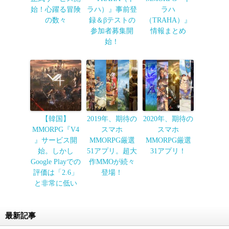
始！心躍る冒険
ラハ）』事前登
ラハ
の数々
録＆βテストの
（TRAHA）』
参加者募集開
情報まとめ
始！
【韓国】
2019年、期待の
2020年、期待の
MMORPG『V4
スマホ
スマホ
』サービス開
MMORPG厳選
MMORPG厳選
始。しかし
51アプリ。超大
31アプリ！
Google Playでの
作MMOが続々
評価は「2.6」
登場！
と非常に低い
最新記事