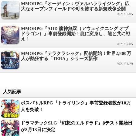
MMORPG『オーディン：ヴァルハラライジング』広
大なオープンフィールドや町を旅する新規映像公開
2021/02/05
MMORPG『AOD 龍神無双（アウェイクニング オブ
ドラゴン）』事前登録開始！龍に変身し、龍と共に戦
え！
2021/02/05
MMORPG『テラクラシック』配信開始！世界2,800万
人が熱狂する「TERA」シリーズ新作
2021/01/29
人気記事
ボスバトルRPG『トライリンク』事前登録者数が10万
人を突破！
ドラマチックSLG『幻想のエルドラド』βテスト開始日
が8月13日に決定