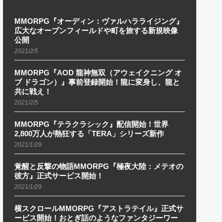
MMORPG『オーディン：ヴァルハラライジング』
広大なオープンフィールドや町を旅する新規映像
公開
2021/2/5
MMORPG『AOD 龍神無双（アウェイクニング オ
ブ ドラゴン）』事前登録開始！龍に変身し、龍と
共に戦え！
2021/2/5
MMORPG『テラクラシック』配信開始！世界
2,800万人が熱狂する「TERA」シリーズ新作
2021/1/29
覚醒と反撃の物語MMORPG『極夜大陸：メテオの
彼方』正式サービス開始！
2021/1/29
横スクロールMMORPG『アストラテイル』正式サ
ービス開始！おとぎ話のようなファンタジーワー