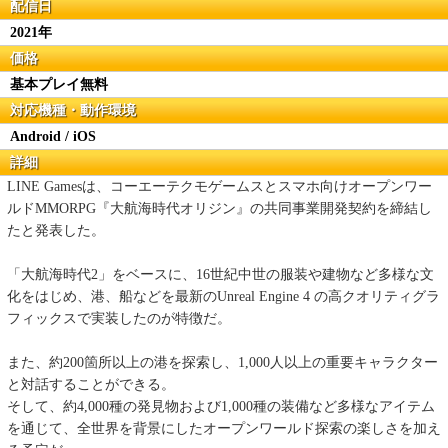
配信日
2021年
価格
基本プレイ無料
対応機種・動作環境
Android / iOS
詳細
LINE Gamesは、コーエーテクモゲームスとスマホ向けオープンワー
ルドMMORPG『大航海時代オリジン』の共同事業開発契約を締結し
たと発表した。
「大航海時代2」をベースに、16世紀中世の服装や建物など多様な文
化をはじめ、港、船などを最新のUnreal Engine 4 の高クオリティグラ
フィックスで実装したのが特徴だ。
また、約200箇所以上の港を探索し、1,000人以上の重要キャラクター
と対話することができる。
そして、約4,000種の発見物および1,000種の装備など多様なアイテム
を通じて、全世界を背景にしたオープンワールド探索の楽しさを加え