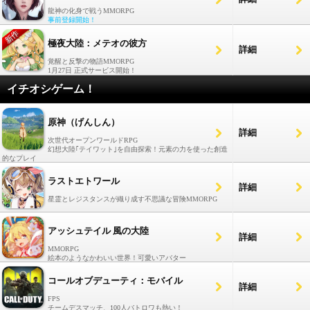
龍神の化身で戦うMMORPG
事前登録開始！
極夜大陸：メテオの彼方
詳細
覚醒と反撃の物語MMORPG
1月27日 正式サービス開始！
イチオシゲーム！
原神（げんしん）
詳細
次世代オープンワールドRPG
幻想大陸｢テイワット｣を自由探索！元素の力を使った創造
的なプレイ
ラストエトワール
詳細
星霊とレジスタンスが織り成す不思議な冒険MMORPG
アッシュテイル 風の大陸
詳細
MMORPG
絵本のようなかわいい世界！可愛いアバター
コールオブデューティ：モバイル
詳細
FPS
チームデスマッチ、100人バトロワも熱い！