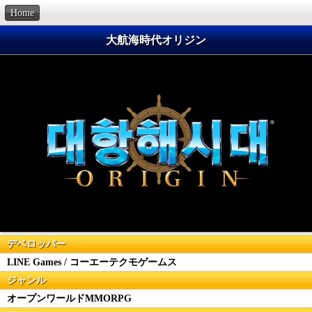
Home
大航海時代オリジン
デベロッパー
LINE Games / コーエーテクモゲームス
ジャンル
オープンワールドMMORPG