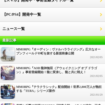
【スマホ】開発中・事前登録タイトル一覧
【PC/PS4】開発中一覧
ニュース一覧
最新記事
MMORPG『オーディン：ヴァルハラライジング』広大なオー
プンフィールドや町を旅する新規映像公開
2021/02/05
MMORPG『AOD 龍神無双（アウェイクニング オブ ドラゴ
ン）』事前登録開始！龍に変身し、龍と共に戦え！
2021/02/05
MMORPG『テラクラシック』配信開始！世界2,800万人が熱狂
する「TERA」シリーズ新作
2021/01/29