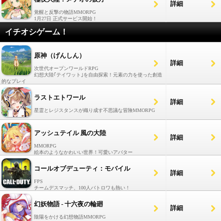
詳細
覚醒と反撃の物語MMORPG
1月27日 正式サービス開始！
イチオシゲーム！
原神（げんしん）
詳細
次世代オープンワールドRPG
幻想大陸｢テイワット｣を自由探索！元素の力を使った創造
的なプレイ
ラストエトワール
詳細
星霊とレジスタンスが織り成す不思議な冒険MMORPG
アッシュテイル 風の大陸
詳細
MMORPG
絵本のようなかわいい世界！可愛いアバター
コールオブデューティ：モバイル
詳細
FPS
チームデスマッチ、100人バトロワも熱い！
幻妖物語 - 十六夜の輪廻
詳細
陰陽をかける幻想物語MMORPG