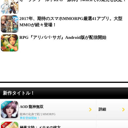
2017年、期待のスマホMMORPG厳選41アプリ。大型
MMOが続々登場！
RPG『アリババ･サガ』Android版が配信開始
新作タイトル！
AOD 龍神無双
詳細
龍神の化身で戦うMMORPG
事前登録開始！
極夜大陸：メテオの彼方