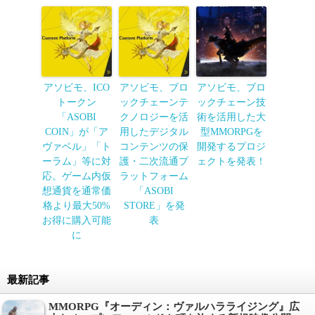
アソビモ、ICO
アソビモ、ブロ
アソビモ、ブロ
トークン
ックチェーンテ
ックチェーン技
「ASOBI
クノロジーを活
術を活用した大
COIN」が「ア
用したデジタル
型MMORPGを
ヴァベル」「ト
コンテンツの保
開発するプロジ
ーラム」等に対
護・二次流通プ
ェクトを発表！
応。ゲーム内仮
ラットフォーム
想通貨を通常価
「ASOBI
格より最大50%
STORE」を発
お得に購入可能
表
に
最新記事
MMORPG『オーディン：ヴァルハラライジング』広