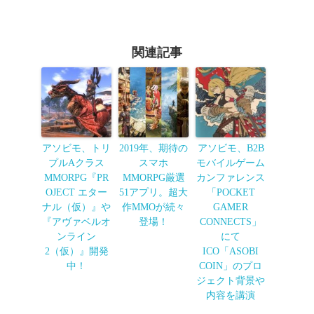
関連記事
アソビモ、トリ
2019年、期待の
アソビモ、B2B
プルAクラス
スマホ
モバイルゲーム
MMORPG『PR
MMORPG厳選
カンファレンス
OJECT エター
51アプリ。超大
「POCKET
ナル（仮）』や
作MMOが続々
GAMER
『アヴァベルオ
登場！
CONNECTS」
ンライン
にて
2（仮）』開発
ICO「ASOBI
中！
COIN」のプロ
ジェクト背景や
内容を講演