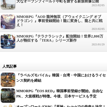
大なオープンフィールドや町を旅する新規映像公開
2021/02/05
MMORPG『AOD 龍神無双（アウェイクニング オブ
ドラゴン）』事前登録開始！龍に変身し、龍と共に戦
え！
2021/02/05
MMORPG『テラクラシック』配信開始！世界2,800万
人が熱狂する「TERA」シリーズ新作
2021/01/29
人気記事
『ラペルズモバイル』韓国・台湾・中国におけるライセ
ンス契約を締結
MMORPG『EOS RED』韓国事前登録が開始。自由な
PK、大規模戦が特徴。今後、日本サービスも予定
オープンワールドRPG『原神』Switchでの発売も決定！