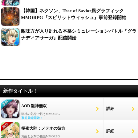
【韓国】ネクソン、Tree of Savior風グラフィック
MMORPG『スピリットウィッシュ』事前登録開始
敵味方が入り乱れる本格シミュレーションバトル『グラ
ナディアサーガ』配信開始
新作タイトル！
AOD 龍神無双
詳細
龍神の化身で戦うMMORPG
事前登録開始！
極夜大陸：メテオの彼方
詳細
覚醒と反撃の物語MMORPG