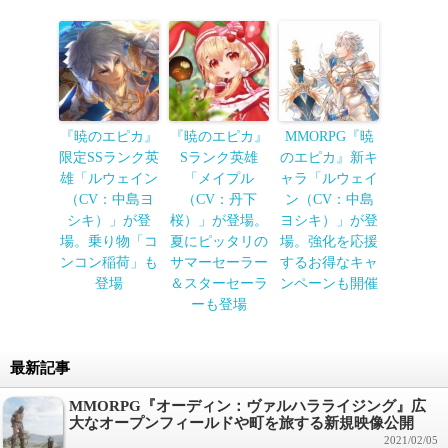
『暁のエピカ』
『暁のエピカ』
MMORPG『暁
限定SSランク英
Sランク英雄
のエピカ』新キ
雄「ルウェイン
「メイプル
ャラ「ルウェイ
（CV：中島ヨ
（CV：丹下
ン（CV：中島
シキ）」が登
桜）」が登場。
ヨシキ）」が登
場。乗り物「コ
夏にピッタリの
場。強化を応援
ンコン稲荷」も
サマーセーラー
するお得なキャ
登場
＆スターセーラ
ンペーンも開催
ーも登場
最新記事
MMORPG『オーディン：ヴァルハラライジング』広
大なオープンフィールドや町を旅する新規映像公開
2021/02/05