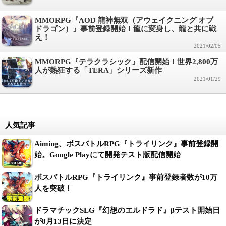
MMORPG『AOD 龍神無双（アウェイクニング オブ
ドラゴン）』事前登録開始！龍に変身し、龍と共に戦
え！
2021/02/05
MMORPG『テラクラシック』配信開始！世界2,800万
人が熱狂する「TERA」シリーズ新作
2021/01/29
人気記事
Aiming、ボスバトルRPG『トライリンク』事前登録開
始。Google Playにて開発テスト版配信開始
ボスバトルRPG『トライリンク』事前登録者数が10万
人を突破！
ドラマチックSLG『幻想のエルドラド』βテスト開始日
が8月13日に決定