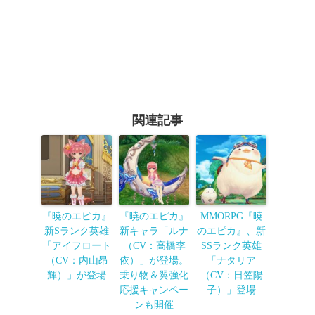
関連記事
『暁のエピカ』
『暁のエピカ』
MMORPG『暁
新Sランク英雄
新キャラ「ルナ
のエピカ』、新
「アイフロート
（CV：高橋李
SSランク英雄
（CV：内山昂
依）」が登場。
「ナタリア
輝）」が登場
乗り物＆翼強化
（CV：日笠陽
応援キャンペー
子）」登場
ンも開催