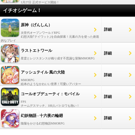
1月27日 正式サービス開始！
イチオシゲーム！
原神（げんしん）
詳細
次世代オープンワールドRPG
幻想大陸｢テイワット｣を自由探索！元素の力を使った創造
的なプレイ
ラストエトワール
詳細
星霊とレジスタンスが織り成す不思議な冒険MMORPG
アッシュテイル 風の大陸
詳細
MMORPG
絵本のようなかわいい世界！可愛いアバター
コールオブデューティ：モバイル
詳細
FPS
チームデスマッチ、100人バトロワも熱い！
幻妖物語 - 十六夜の輪廻
詳細
陰陽をかける幻想物語MMORPG