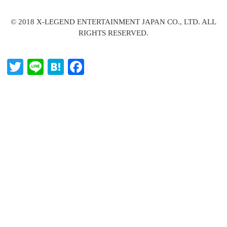
© 2018 X-LEGEND ENTERTAINMENT JAPAN CO., LTD. ALL
RIGHTS RESERVED.
T
Li
H
Fa
wi
ne
at
ce
tte
en
bo
r
a
ok