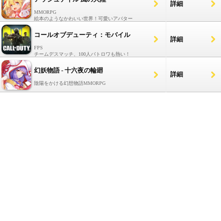
詳細
MMORPG
絵本のようなかわいい世界！可愛いアバター
コールオブデューティ：モバイル
詳細
FPS
チームデスマッチ、100人バトロワも熱い！
幻妖物語 - 十六夜の輪廻
詳細
陰陽をかける幻想物語MMORPG