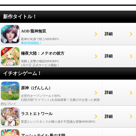
新作タイトル！
AOD 龍神無双
詳細
龍神の化身で戦うMMORPG
事前登録開始！
極夜大陸：メテオの彼方
詳細
覚醒と反撃の物語MMORPG
1月27日 正式サービス開始！
イチオシゲーム！
原神（げんしん）
詳細
次世代オープンワールドRPG
幻想大陸｢テイワット｣を自由探索！元素の力を使った創造
的なプレイ
ラストエトワール
詳細
星霊とレジスタンスが織り成す不思議な冒険MMORPG
アッシュテイル 風の大陸