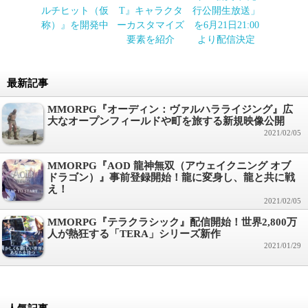
ルチヒット（仮
T』キャラクタ
行公開生放送」
称）』を開発中
ーカスタマイズ
を6月21日21:00
要素を紹介
より配信決定
最新記事
MMORPG『オーディン：ヴァルハラライジング』広
大なオープンフィールドや町を旅する新規映像公開
2021/02/05
MMORPG『AOD 龍神無双（アウェイクニング オブ
ドラゴン）』事前登録開始！龍に変身し、龍と共に戦
え！
2021/02/05
MMORPG『テラクラシック』配信開始！世界2,800万
人が熱狂する「TERA」シリーズ新作
2021/01/29