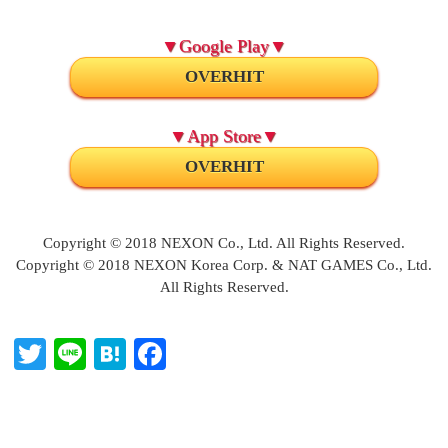
▼Google Play▼
OVERHIT
▼App Store▼
OVERHIT
Copyright © 2018 NEXON Co., Ltd. All Rights Reserved.
Copyright © 2018 NEXON Korea Corp. & NAT GAMES Co., Ltd.
All Rights Reserved.
T
Li
H
Fa
wi
ne
at
ce
tte
en
bo