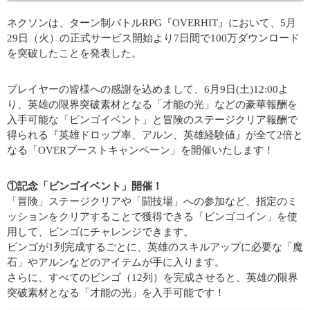
ネクソンは、ターン制バトルRPG『OVERHIT』において、5月
29日（火）の正式サービス開始より7日間で100万ダウンロード
を突破したことを発表した。
プレイヤーの皆様への感謝を込めまして、6月9日(土)12:00よ
り、英雄の限界突破素材となる「才能の光」などの豪華報酬を
入手可能な「ビンゴイベント」と冒険のステージクリア報酬で
得られる『英雄ドロップ率、アルン、英雄経験値』が全て2倍と
なる「OVERブーストキャンペーン」を開催いたします！
①記念「ビンゴイベント」開催！
「冒険」ステージクリアや「闘技場」への参加など、指定のミ
ッションをクリアすることで獲得できる「ビンゴコイン」を使
用して、ビンゴにチャレンジできます。
ビンゴが1列完成するごとに、英雄のスキルアップに必要な「魔
石」やアルンなどのアイテムが手に入ります。
さらに、すべてのビンゴ（12列）を完成させると、英雄の限界
突破素材となる「才能の光」を入手可能です！