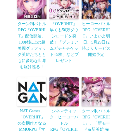
ターン制バトル
『OVERHIT』
ヒーローバトル
RPG『OVERHI
早くも50万ダウ
RPG『OVERHI
T』配信開始。
ンロードを突
T』いよいよ明
100体以上の超
破！「プレミア
日、5月29日12
美麗グラフィッ
ムガチャチケッ
時よりサービス
ク英雄たちとと
ト×5枚」などプ
開始予定
もに多彩な世界
レゼント
を駆け巡る！
NAT Games、
シネマティッ
ターン制バトル
「OVERHIT」
ク・ヒーローバ
RPG『OVERHI
の次期作となる
トル
T』、「新モー
MMORPG『マ
RPG『OVERHI
ド＆新英雄 先