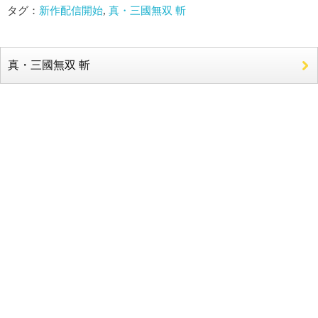
タグ：
新作配信開始
,
真・三國無双 斬
真・三國無双 斬