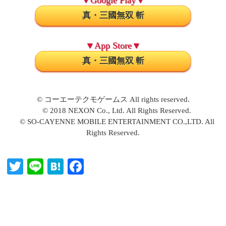
▼Google Play▼
真・三國無双 斬
▼App Store▼
真・三國無双 斬
© コーエーテクモゲームス All rights reserved.
© 2018 NEXON Co., Ltd. All Rights Reserved.
© SO-CAYENNE MOBILE ENTERTAINMENT CO.,LTD. All
Rights Reserved.
T
Li
H
Fa
wi
ne
at
ce
tte
en
bo
r
a
ok