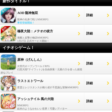
新作タイトル！
AOD 龍神無双
詳細
龍神の化身で戦うMMORPG
事前登録開始！
極夜大陸：メテオの彼方
詳細
覚醒と反撃の物語MMORPG
1月27日 正式サービス開始！
イチオシゲーム！
原神（げんしん）
詳細
次世代オープンワールドRPG
幻想大陸｢テイワット｣を自由探索！元素の力を使った創造
的なプレイ
ラストエトワール
詳細
星霊とレジスタンスが織り成す不思議な冒険MMORPG
アッシュテイル 風の大陸
詳細
MMORPG
絵本のようなかわいい世界！可愛いアバター