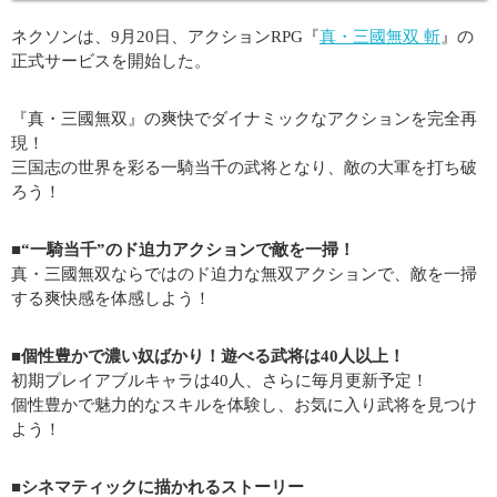
ネクソンは、9月20日、アクションRPG『
真・三國無双 斬
』の
正式サービスを開始した。
『真・三國無双』の爽快でダイナミックなアクションを完全再
現！
三国志の世界を彩る一騎当千の武将となり、敵の大軍を打ち破
ろう！
■“一騎当千”のド迫力アクションで敵を一掃！
真・三國無双ならではのド迫力な無双アクションで、敵を一掃
する爽快感を体感しよう！
■個性豊かで濃い奴ばかり！遊べる武将は40人以上！
初期プレイアブルキャラは40人、さらに毎月更新予定！
個性豊かで魅力的なスキルを体験し、お気に入り武将を見つけ
よう！
■シネマティックに描かれるストーリー