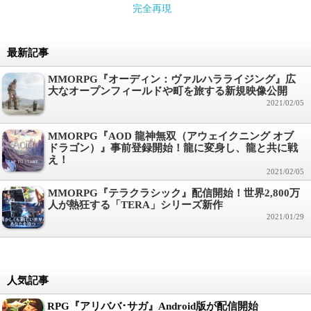
完全再現
最新記事
MMORPG『オーディン：ヴァルハラライジング』広
大なオープンフィールドや町を旅する新規映像公開
2021/02/05
MMORPG『AOD 龍神無双（アウェイクニング オブ
ドラゴン）』事前登録開始！龍に変身し、龍と共に戦
え！
2021/02/05
MMORPG『テラクラシック』配信開始！世界2,800万
人が熱狂する「TERA」シリーズ新作
2021/01/29
人気記事
RPG『アリババ･サガ』Android版が配信開始