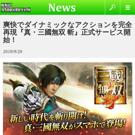
爽快でダイナミックなアクションを完全
再現『真・三國無双 斬』正式サービス開
始！
2018/9/20