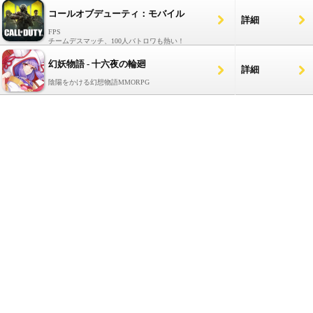
コールオブデューティ：モバイル
詳細
FPS
チームデスマッチ、100人バトロワも熱い！
幻妖物語 - 十六夜の輪廻
詳細
陰陽をかける幻想物語MMORPG