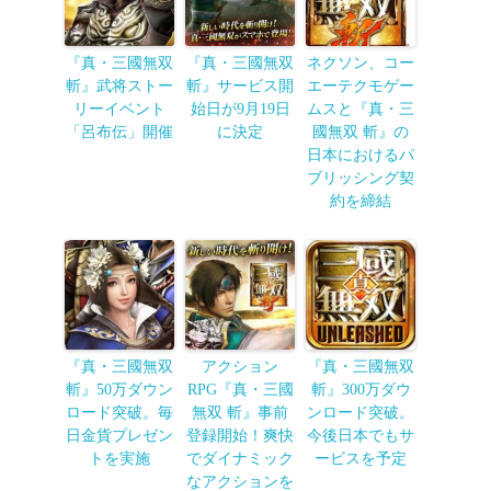
『真・三國無双
『真・三國無双
ネクソン、コー
斬』武将ストー
斬』サービス開
エーテクモゲー
リーイベント
始日が9月19日
ムスと『真・三
「呂布伝」開催
に決定
國無双 斬』の
日本におけるパ
ブリッシング契
約を締結
『真・三國無双
アクション
『真・三國無双
斬』50万ダウン
RPG『真・三國
斬』300万ダウ
ロード突破。毎
無双 斬』事前
ンロード突破。
日金貨プレゼン
登録開始！爽快
今後日本でもサ
トを実施
でダイナミック
ービスを予定
なアクションを