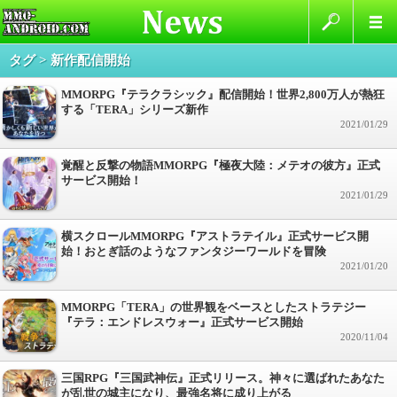
タグ > 新作配信開始
MMORPG『テラクラシック』配信開始！世界2,800万人が熱狂
する「TERA」シリーズ新作
2021/01/29
覚醒と反撃の物語MMORPG『極夜大陸：メテオの彼方』正式
サービス開始！
2021/01/29
横スクロールMMORPG『アストラテイル』正式サービス開
始！おとぎ話のようなファンタジーワールドを冒険
2021/01/20
MMORPG「TERA」の世界観をベースとしたストラテジー
『テラ：エンドレスウォー』正式サービス開始
2020/11/04
三国RPG『三国武神伝』正式リリース。神々に選ばれたあなた
が乱世の城主になり、最強名将に成り上がる