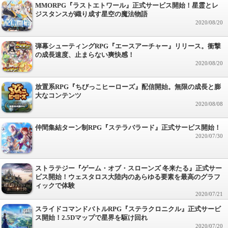
MMORPG『ラストエトワール』正式サービス開始！星霊とレ
ジスタンスが織り成す星空の魔法物語
2020/08/20
弾幕シューティングRPG『エースアーチャー』リリース。衝撃
の成長速度、止まらない爽快感！
2020/08/20
放置系RPG『ちびっこヒーローズ』配信開始。無限の成長と膨
大なコンテンツ
2020/08/08
仲間集結ターン制RPG『ステラバラード』正式サービス開始！
2020/07/30
ストラテジー『ゲーム・オブ・スローンズ 冬来たる』正式サー
ビス開始！ウェスタロス大陸内のあらゆる要素を最高のグラフ
ィックで体験
2020/07/21
スライドコマンドバトルRPG『ステラクロニクル』正式サービ
ス開始！2.5Dマップで星界を駆け回れ
2020/07/20