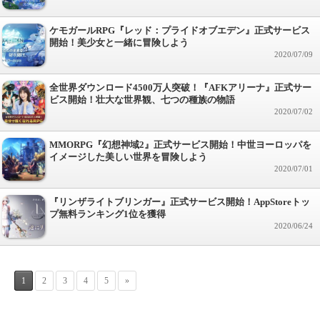
ケモガールRPG『レッド：プライドオブエデン』正式サービス
開始！美少女と一緒に冒険しよう
2020/07/09
全世界ダウンロード4500万人突破！『AFKアリーナ』正式サー
ビス開始！壮大な世界観、七つの種族の物語
2020/07/02
MMORPG『幻想神域2』正式サービス開始！中世ヨーロッパを
イメージした美しい世界を冒険しよう
2020/07/01
『リンザライトブリンガー』正式サービス開始！AppStoreトッ
プ無料ランキング1位を獲得
2020/06/24
1
2
3
4
5
»