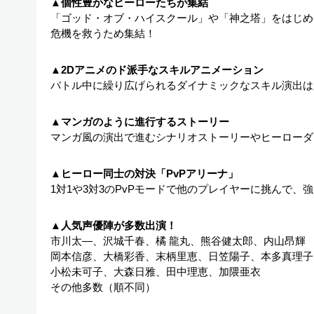
▲個性豊かなヒーローたちが集結
「ゴッド・オブ・ハイスクール」や「神之塔」をはじめ
危機を救うため集結！
▲2Dアニメのド派手なスキルアニメーション
バトル中に繰り広げられるダイナミックなスキル演出は
▲マンガのように進行するストーリー
マンガ風の演出で進むシナリオストーリーやヒーローダ
▲ヒーロー同士の対決「PvPアリーナ」
1対1や3対3のPvPモードで他のプレイヤーに挑んで、
▲人気声優陣が多数出演！
市川太―、沢城千春、橘 龍丸、熊谷健太郎、内山昂輝
岡本信彦、大橋彩香、末柄里恵、日笠陽子、本多真理子
小松未可子、大森日雅、田中理恵、加隈亜衣
その他多数（順不同）