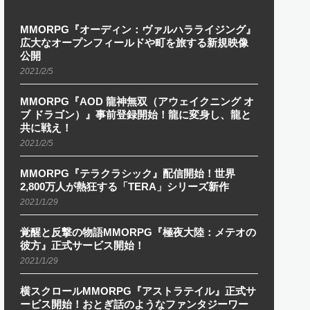
MMORPG『オーディン：ヴァルハラライジング』
広大なオープンフィールドや町を旅する新規映像
公開
2021/2/5
MMORPG『AOD 龍神無双（アウェイクニング オ
ブ ドラゴン）』事前登録開始！龍に変身し、龍と
共に戦え！
2021/2/5
MMORPG『テラクラシック』配信開始！世界
2,800万人が熱狂する「TERA」シリーズ新作
2021/1/29
覚醒と反撃の物語MMORPG『極夜大陸：メテオの
彼方』正式サービス開始！
2021/1/29
横スクロールMMORPG『アストラテイル』正式サ
ービス開始！おとぎ話のようなファンタジーワー