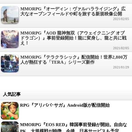
MMORPG『オーディン：ヴァルハラライジング』広
大なオープンフィールドや町を旅する新規映像公開
2021/02/05
MMORPG『AOD 龍神無双（アウェイクニング オブ
ドラゴン）』事前登録開始！龍に変身し、龍と共に戦
え！
2021/02/05
MMORPG『テラクラシック』配信開始！世界2,800万
人が熱狂する「TERA」シリーズ新作
2021/01/29
人気記事
RPG『アリババ･サガ』Android版が配信開始
MMORPG『EOS RED』韓国事前登録が開始。自由な
PK、大規模戦が特徴。今後、日本サービスも予定