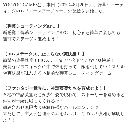
YOOZOO GAMESは、本日（2020年8月20日）、弾幕シューテ
ィングRPG『エースアーチャー』の配信を開始した。
【弾幕シューティングRPG 】
新感覚！弾幕シューティングRPG、初心者も簡単に楽しめる
連打でステージを進めよう！
【BIGステータス、止まらない爽快感！ 】
衝撃の成長速度！BIGステータスで今までにない爽快感！
美麗なグラフィックの中で弾を打って、敵を倒していくスリル
や爽快感が味わえる本格的な弾幕シューティングゲーム
【ファンタジー世界に、神話英霊たちを育成せよ！】
各地の神話英霊たちが少年姿で現れて、ストーリーを進めると
仲間が一緒に戦ってくれるぞ！
組み合わせ無限大＆多種多様なバトルコンテンツ
果たして、主人公は運命の絆をみつけ、この世の真相が解明し
よう！