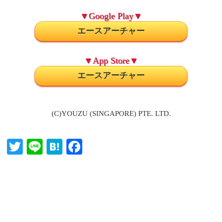
▼Google Play▼
エースアーチャー
▼App Store▼
エースアーチャー
(C)YOUZU (SINGAPORE) PTE. LTD.
T
Li
H
Fa
wi
ne
at
ce
tte
en
bo
r
a
ok