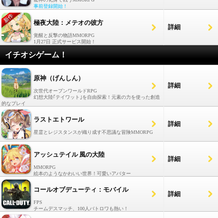
事前登録開始！
極夜大陸：メテオの彼方
詳細
覚醒と反撃の物語MMORPG
1月27日 正式サービス開始！
イチオシゲーム！
原神（げんしん）
詳細
次世代オープンワールドRPG
幻想大陸｢テイワット｣を自由探索！元素の力を使った創造
的なプレイ
ラストエトワール
詳細
星霊とレジスタンスが織り成す不思議な冒険MMORPG
アッシュテイル 風の大陸
詳細
MMORPG
絵本のようなかわいい世界！可愛いアバター
コールオブデューティ：モバイル
詳細
FPS
チームデスマッチ、100人バトロワも熱い！