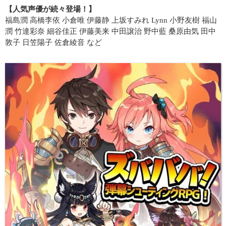
【人気声優が続々登場！】
福島潤 高橋李依 小倉唯 伊藤静 上坂すみれ Lynn 小野友樹 福山
潤 竹達彩奈 細谷佳正 伊藤美来 中田譲治 野中藍 桑原由気 田中
敦子 日笠陽子 佐倉綾音 など