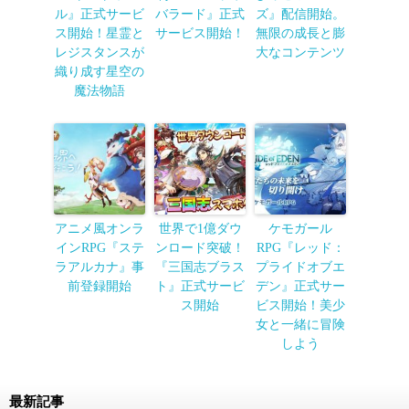
ル』正式サービ
バラード』正式
ズ』配信開始。
ス開始！星霊と
サービス開始！
無限の成長と膨
レジスタンスが
大なコンテンツ
織り成す星空の
魔法物語
アニメ風オンラ
世界で1億ダウ
ケモガール
インRPG『ステ
ンロード突破！
RPG『レッド：
ラアルカナ』事
『三国志ブラス
プライドオブエ
前登録開始
ト』正式サービ
デン』正式サー
ス開始
ビス開始！美少
女と一緒に冒険
しよう
最新記事