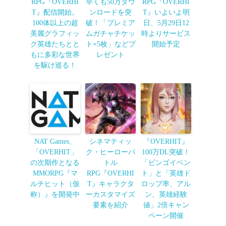
RPG『OVERHI
早くも50万ダウ
RPG『OVERHI
T』配信開始。
ンロードを突
T』いよいよ明
100体以上の超
破！「プレミア
日、5月29日12
美麗グラフィッ
ムガチャチケッ
時よりサービス
ク英雄たちとと
ト×5枚」などプ
開始予定
もに多彩な世界
レゼント
を駆け巡る！
NAT Games、
シネマティッ
『OVERHIT』
「OVERHIT」
ク・ヒーローバ
100万DL突破！
の次期作となる
トル
「ビンゴイベン
MMORPG『マ
RPG『OVERHI
ト」と「英雄ド
ルチヒット（仮
T』キャラクタ
ロップ率、アル
称）』を開発中
ーカスタマイズ
ン、英雄経験
要素を紹介
値」2倍キャン
ペーン開催