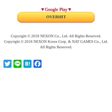
▼Google Play▼
OVERHIT
Copyright © 2018 NEXON Co., Ltd. All Rights Reserved.
Copyright © 2018 NEXON Korea Corp. & NAT GAMES Co., Ltd.
All Rights Reserved.
T
Li
H
Fa
wi
ne
at
ce
tte
en
bo
r
a
ok