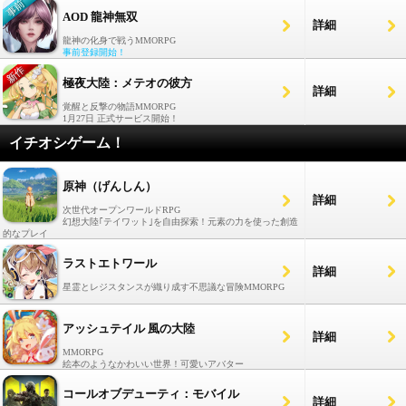
AOD 龍神無双
詳細
龍神の化身で戦うMMORPG
事前登録開始！
極夜大陸：メテオの彼方
詳細
覚醒と反撃の物語MMORPG
1月27日 正式サービス開始！
イチオシゲーム！
原神（げんしん）
詳細
次世代オープンワールドRPG
幻想大陸｢テイワット｣を自由探索！元素の力を使った創造
的なプレイ
ラストエトワール
詳細
星霊とレジスタンスが織り成す不思議な冒険MMORPG
アッシュテイル 風の大陸
詳細
MMORPG
絵本のようなかわいい世界！可愛いアバター
コールオブデューティ：モバイル
詳細