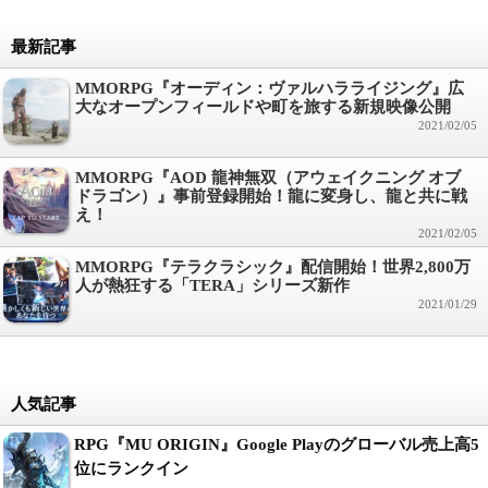
最新記事
MMORPG『オーディン：ヴァルハラライジング』広
大なオープンフィールドや町を旅する新規映像公開
2021/02/05
MMORPG『AOD 龍神無双（アウェイクニング オブ
ドラゴン）』事前登録開始！龍に変身し、龍と共に戦
え！
2021/02/05
MMORPG『テラクラシック』配信開始！世界2,800万
人が熱狂する「TERA」シリーズ新作
2021/01/29
人気記事
RPG『MU ORIGIN』Google Playのグローバル売上高5
位にランクイン