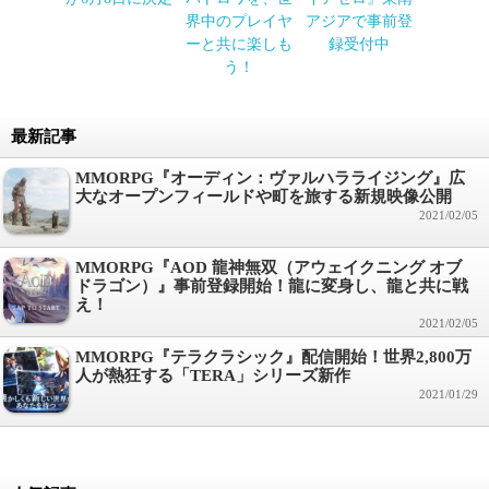
界中のプレイヤ
アジアで事前登
ーと共に楽しも
録受付中
う！
最新記事
MMORPG『オーディン：ヴァルハラライジング』広
大なオープンフィールドや町を旅する新規映像公開
2021/02/05
MMORPG『AOD 龍神無双（アウェイクニング オブ
ドラゴン）』事前登録開始！龍に変身し、龍と共に戦
え！
2021/02/05
MMORPG『テラクラシック』配信開始！世界2,800万
人が熱狂する「TERA」シリーズ新作
2021/01/29