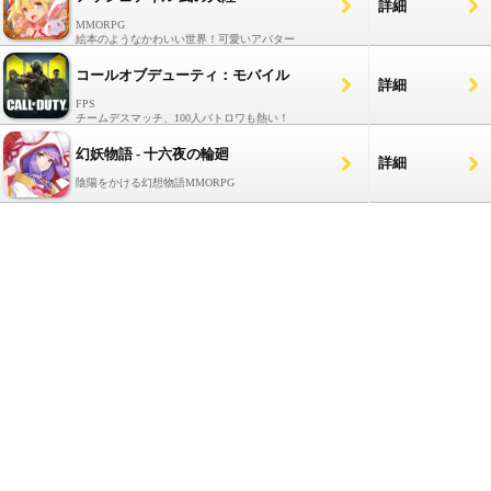
詳細
MMORPG
絵本のようなかわいい世界！可愛いアバター
コールオブデューティ：モバイル
詳細
FPS
チームデスマッチ、100人バトロワも熱い！
幻妖物語 - 十六夜の輪廻
詳細
陰陽をかける幻想物語MMORPG