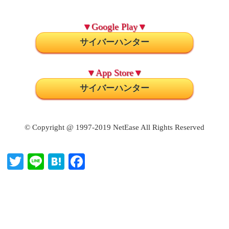
▼Google Play▼
サイバーハンター
▼App Store▼
サイバーハンター
© Copyright @ 1997-2019 NetEase All Rights Reserved
T
Li
H
Fa
wi
ne
at
ce
tte
en
bo
r
a
ok