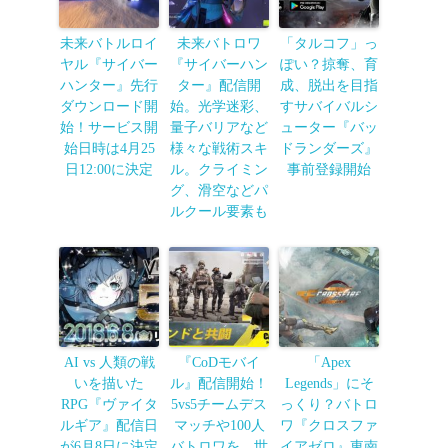
未来バトルロイ
未来バトロワ
「タルコフ」っ
ヤル『サイバー
『サイバーハン
ぽい？掠奪、育
ハンター』先行
ター』配信開
成、脱出を目指
ダウンロード開
始。光学迷彩、
すサバイバルシ
始！サービス開
量子バリアなど
ューター『バッ
始日時は4月25
様々な戦術スキ
ドランダーズ』
日12:00に決定
ル。クライミン
事前登録開始
グ、滑空などパ
ルクール要素も
AI vs 人類の戦
『CoDモバイ
「Apex
いを描いた
ル』配信開始！
Legends」にそ
RPG『ヴァイタ
5vs5チームデス
っくり？バトロ
ルギア』配信日
マッチや100人
ワ『クロスファ
が6月8日に決定
バトロワを、世
イアゼロ』東南