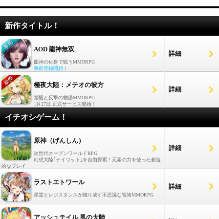
新作タイトル！
AOD 龍神無双
詳細
龍神の化身で戦うMMORPG
事前登録開始！
極夜大陸：メテオの彼方
詳細
覚醒と反撃の物語MMORPG
1月27日 正式サービス開始！
イチオシゲーム！
原神（げんしん）
詳細
次世代オープンワールドRPG
幻想大陸｢テイワット｣を自由探索！元素の力を使った創造
的なプレイ
ラストエトワール
詳細
星霊とレジスタンスが織り成す不思議な冒険MMORPG
アッシュテイル 風の大陸