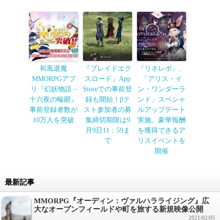
和風退魔
『ブレイドエク
『リネレボ』、
MMORPGアプ
スロード』App
「アリス・イ
リ『幻妖物語 –
Storeでの事前登
ン・ワンダーラ
十六夜の輪廻』
録も開始！βテ
ンド」スペシャ
事前登録者数が
スト参加者の募
ルアップデート
10万人を突破
集締切期限は9
実施。豪華報酬
月9日11：59ま
を獲得できるア
で
リスイベントを
開催
最新記事
MMORPG『オーディン：ヴァルハラライジング』広
大なオープンフィールドや町を旅する新規映像公開
2021/02/05