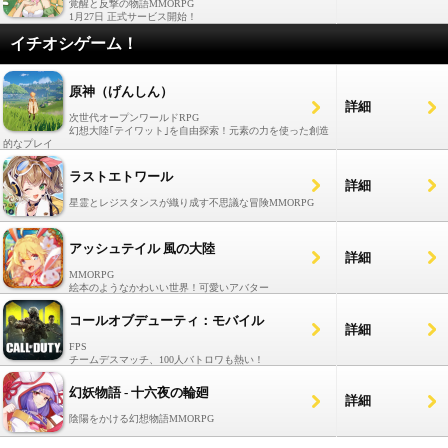
覚醒と反撃の物語MMORPG
1月27日 正式サービス開始！
イチオシゲーム！
原神（げんしん）
詳細
次世代オープンワールドRPG
幻想大陸｢テイワット｣を自由探索！元素の力を使った創造
的なプレイ
ラストエトワール
詳細
星霊とレジスタンスが織り成す不思議な冒険MMORPG
アッシュテイル 風の大陸
詳細
MMORPG
絵本のようなかわいい世界！可愛いアバター
コールオブデューティ：モバイル
詳細
FPS
チームデスマッチ、100人バトロワも熱い！
幻妖物語 - 十六夜の輪廻
詳細
陰陽をかける幻想物語MMORPG