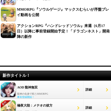
MMORPG『ソウルゲージ』マックスむらいが序盤プレ
イ動画を公開
アクションRPG『ハンドレッドソウル』来週（6月17
日）以降に事前登録開始予定！「ドラゴンネスト」開発
陣の新作
新作タイトル！
AOD 龍神無双
詳細
龍神の化身で戦うMMORPG
事前登録開始！
極夜大陸：メテオの彼方
詳細