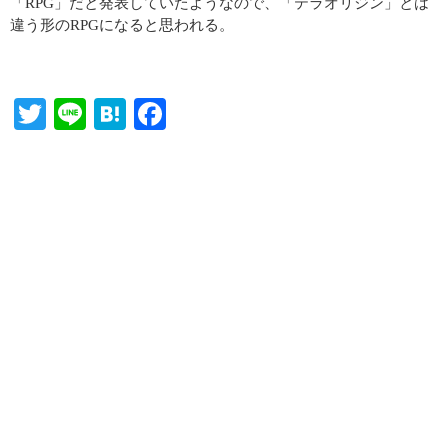
「RPG」だと発表していたようなので、「テラオリジン」とは
違う形のRPGになると思われる。
T
Li
H
Fa
wi
ne
at
ce
tte
en
bo
r
a
ok