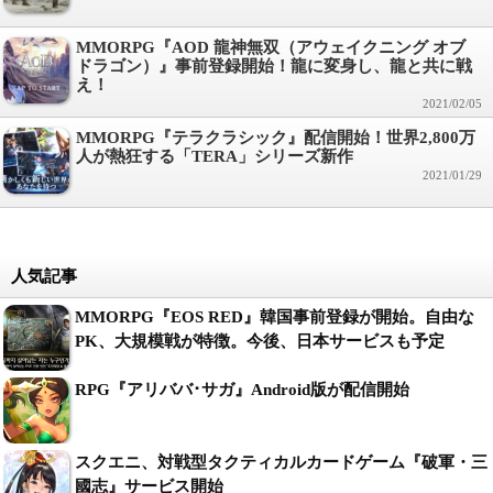
MMORPG『AOD 龍神無双（アウェイクニング オブ
ドラゴン）』事前登録開始！龍に変身し、龍と共に戦
え！
2021/02/05
MMORPG『テラクラシック』配信開始！世界2,800万
人が熱狂する「TERA」シリーズ新作
2021/01/29
人気記事
MMORPG『EOS RED』韓国事前登録が開始。自由な
PK、大規模戦が特徴。今後、日本サービスも予定
RPG『アリババ･サガ』Android版が配信開始
スクエニ、対戦型タクティカルカードゲーム『破軍・三
國志』サービス開始