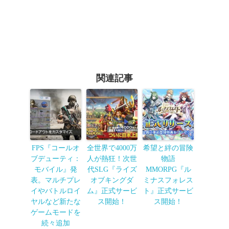
関連記事
FPS『コールオ
全世界で4000万
希望と絆の冒険
ブデューティ：
人が熱狂！次世
物語
モバイル』発
代SLG『ライズ
MMORPG『ル
表。マルチプレ
オブキングダ
ミナスフォレス
イやバトルロイ
ム』正式サービ
ト』正式サービ
ヤルなど新たな
ス開始！
ス開始！
ゲームモードを
続々追加