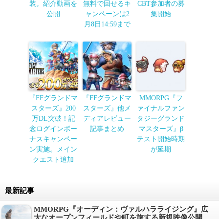
装。紹介動画を
無料で回せるキ
CBT参加者の募
公開
ャンペーンは2
集開始
月8日14:59まで
『FFグランドマ
『FFグランドマ
MMORPG『フ
スターズ』200
スターズ』他メ
ァイナルファン
万DL突破！記
ディアレビュー
タジーグランド
念ログインボー
記事まとめ
マスターズ』β
ナスキャンペー
テスト開始時期
ン実施。メイン
が延期
クエスト追加
最新記事
MMORPG『オーディン：ヴァルハラライジング』広
大なオープンフィールドや町を旅する新規映像公開