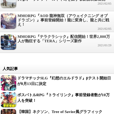
2021/02/05
MMORPG『AOD 龍神無双（アウェイクニング オブ
ドラゴン）』事前登録開始！龍に変身し、龍と共に戦
え！
2021/02/05
MMORPG『テラクラシック』配信開始！世界2,800万
人が熱狂する「TERA」シリーズ新作
2021/01/29
人気記事
ドラマチックSLG『幻想のエルドラド』βテスト開始日
が8月13日に決定
ボスバトルRPG『トライリンク』事前登録者数が10万
人を突破！
【韓国】ネクソン、Tree of Savior風グラフィック