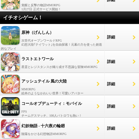
覚醒と反撃の物語MMORPG
1月27日 正式サービス開始！
イチオシゲーム！
原神（げんしん）
詳細
次世代オープンワールドRPG
幻想大陸｢テイワット｣を自由探索！元素の力を使った創造
的なプレイ
ラストエトワール
詳細
星霊とレジスタンスが織り成す不思議な冒険MMORPG
アッシュテイル 風の大陸
詳細
MMORPG
絵本のようなかわいい世界！可愛いアバター
コールオブデューティ：モバイル
詳細
FPS
チームデスマッチ、100人バトロワも熱い！
幻妖物語 - 十六夜の輪廻
詳細
陰陽をかける幻想物語MMORPG