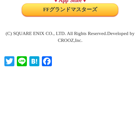
▼App Store▼
FFグランドマスターズ
(C) SQUARE ENIX CO., LTD. All Rights Reserved.Developed by
CROOZ,Inc.
T
Li
H
Fa
wi
ne
at
ce
tte
en
bo
r
a
ok