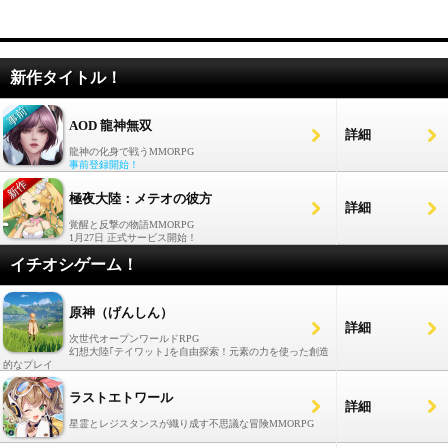
新作タイトル！
AOD 龍神無双
詳細
龍神の化身で戦うMMORPG
事前登録開始！
極夜大陸：メテオの彼方
詳細
覚醒と反撃の物語MMORPG
1月27日 正式サービス開始！
イチオシゲーム！
原神（げんしん）
詳細
次世代オープンワールドRPG
幻想大陸｢テイワット｣を自由探索！元素の力を使った創造
的なプレイ
ラストエトワール
詳細
星霊とレジスタンスが織り成す不思議な冒険MMORPG