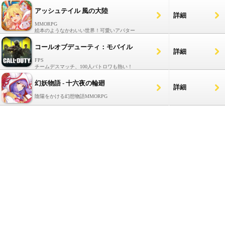
アッシュテイル 風の大陸
詳細
MMORPG
絵本のようなかわいい世界！可愛いアバター
コールオブデューティ：モバイル
詳細
FPS
チームデスマッチ、100人バトロワも熱い！
幻妖物語 - 十六夜の輪廻
詳細
陰陽をかける幻想物語MMORPG