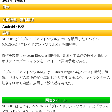
2019年（韓国）
価格
-
対応機種・動作環境
Android / iOS
詳細
NCSOFTが「ブレイドアンドソウル」のIPを活用したモバイル
MMORPG『ブレイドアンドソウルM』を開発中。
原作を製作したTeam Bloodlust開発陣が集まって原作の感性と高いク
オリティのグラフィックをモバイルで実装予定である。
『ブレイドアンドソウルM』は、Unreal Engine 4をベースに時間、気
象、地形などの環境の変化に応じたリアルな表現や、キャラクターの
動きを細かく自然に描写して没入感を与えた。
関連タイトル
NCSOFTはモバイルMMORPG『
ブレイドアンドソウルS
』と『
ブレイ
ドアンドソウル2
』も開発している。